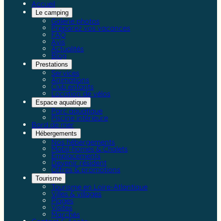
Accueil
Le camping
Galerie photos
Préparez vos vacances
FAQ
Avis
Actualités
Blog
Prestations
Services
Animations
Club enfants
Location de vélos
Espace aquatique
Parc aquatique
Piscine intérieure
Bord de mer
Hébergements
Nos hébergements
Mobil-homes & Chalets
Emplacements
Devenir résident
Offres & promotions
Tourisme
Tourisme en Loire-Atlantique
Villes & villages
Plages
Visites
Marchés