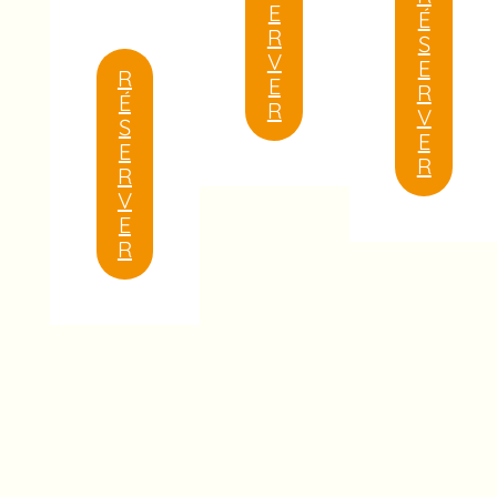
E
É
R
S
V
E
R
E
R
É
R
V
S
E
E
R
R
V
E
R