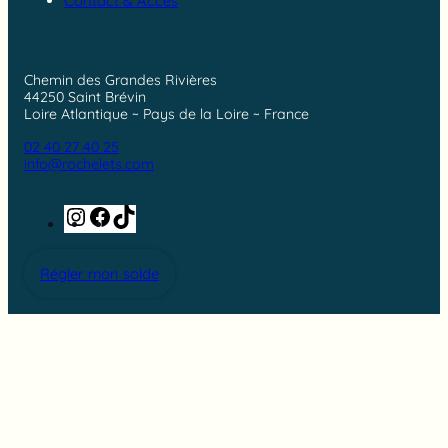
Contact & Accès
Chemin des Grandes Rivières
44250 Saint Brévin
Loire Atlantique ~ Pays de la Loire ~ France
02 40 27 40 25
info@rochelets.com
Instagram
Facebook
TikTok
Régler mon solde