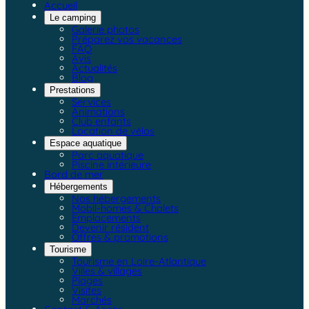
Accueil
Le camping
Galerie photos
Préparez vos vacances
FAQ
Avis
Actualités
Blog
Prestations
Services
Animations
Club enfants
Location de vélos
Espace aquatique
Parc aquatique
Piscine intérieure
Bord de mer
Hébergements
Nos hébergements
Mobil-homes & Chalets
Emplacements
Devenir résident
Offres & promotions
Tourisme
Tourisme en Loire-Atlantique
Villes & villages
Plages
Visites
Marchés