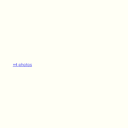
+4
photos