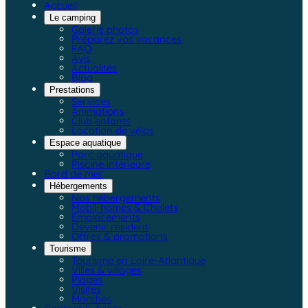
Accueil
Le camping
Galerie photos
Préparez vos vacances
FAQ
Avis
Actualités
Blog
Prestations
Services
Animations
Club enfants
Location de vélos
Espace aquatique
Parc aquatique
Piscine intérieure
Bord de mer
Hébergements
Nos hébergements
Mobil-homes & Chalets
Emplacements
Devenir résident
Offres & promotions
Tourisme
Tourisme en Loire-Atlantique
Villes & villages
Plages
Visites
Marchés