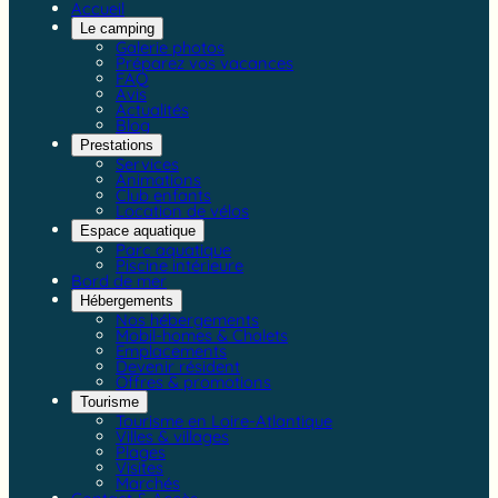
Accueil
Le camping
Galerie photos
Préparez vos vacances
FAQ
Avis
Actualités
Blog
Prestations
Services
Animations
Club enfants
Location de vélos
Espace aquatique
Parc aquatique
Piscine intérieure
Bord de mer
Hébergements
Nos hébergements
Mobil-homes & Chalets
Emplacements
Devenir résident
Offres & promotions
Tourisme
Tourisme en Loire-Atlantique
Villes & villages
Plages
Visites
Marchés