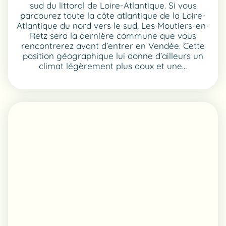
sud du littoral de Loire-Atlantique. Si vous
parcourez toute la côte atlantique de la Loire-
Atlantique du nord vers le sud, Les Moutiers-en-
Retz sera la dernière commune que vous
rencontrerez avant d’entrer en Vendée. Cette
position géographique lui donne d’ailleurs un
climat légèrement plus doux et une…
:
LIRE LA SUITE
QUE
FAIRE
AUX
MOUTIERS-
EN-
RETZ
EN
CAMPING
:
LES
MEILLEURES
ACTIVITÉS
ET
VISITES