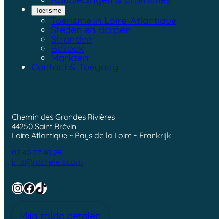
Toerisme
Toerisme in Loire-Atlantique
Steden en dorpen
Stranden
Bezoek
Markten
Contact & Toegang
Chemin des Grandes Rivières
44250 Saint Brévin
Loire Atlantique ~ Pays de la Loire ~ Frankrijk
02 40 27 40 25
info@rochelets.com
Instagram
Facebook
TikTok
Mijn saldo betalen