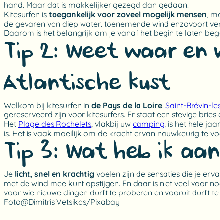
hand. Maar dat is makkelijker gezegd dan gedaan!
Kitesurfen is
toegankelijk voor zoveel mogelijk mensen
, m
de gevaren van diep water, toenemende wind enzovoort vermij
Daarom is het belangrijk om je vanaf het begin te laten beg
Tip 2: Weet waar en 
Atlantische kust
Welkom bij kitesurfen in
de Pays de la Loire
!
Saint-Brévin-le
gereserveerd zijn voor kitesurfers. Er staat een stevige brie
Het
Plage des Rochelets
, vlakbij uw
camping
, is het hele ja
is. Het is vaak moeilijk om de kracht ervan nauwkeurig te 
Tip 3: Wat heb ik aa
Je
licht, snel en krachtig
voelen zijn de sensaties die je erva
met de wind mee kunt opstijgen. En daar is niet veel voor
voor wie nieuwe dingen durft te proberen en vooruit durft t
Foto@Dimitris Vetsikas/Pixabay