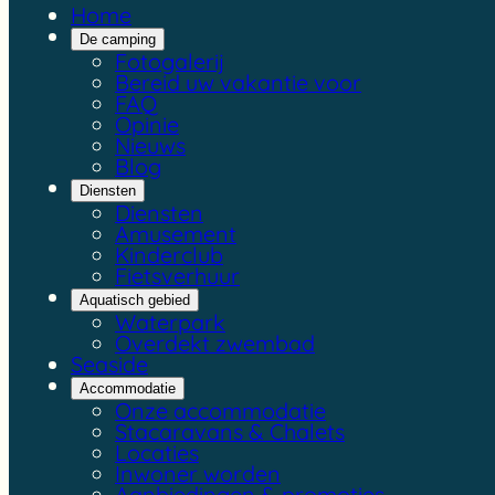
Home
De camping
Fotogalerij
Bereid uw vakantie voor
FAQ
Opinie
Nieuws
Blog
Diensten
Diensten
Amusement
Kinderclub
Fietsverhuur
Aquatisch gebied
Waterpark
Overdekt zwembad
Seaside
Accommodatie
Onze accommodatie
Stacaravans & Chalets
Locaties
Inwoner worden
Aanbiedingen & promoties