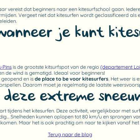
aar vereist dat beginners naar een kitesurfschool gaan. Ie
den. Vergeet niet dat kitesurfen wordt geclassificeerd als e
eleiden.
wanneer je kunt kite
s-Pins
is de grootste kitsurfspot van de regio
(departement Loi
s en de wind is gematigd. Ideaal voor beginners!
ar geopend en is
de place to be voor kitesurfers
. Het weer is 
voorspellen. Daarom moet je regelmatig de laatste weersvoor
n deze extreme sneeu
art tijdens het kitesurfen. Deze activiteit, vergelijkbaar met 
 nodig… Snelheden kunnen oplopen tot 80 km/u en sprongen va
e komen. Maar het is ook prachtig om naar te kijken vanaf het
Terug naar de blog