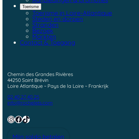
Toerisme
Toerisme in Loire-Atlantique
Steden en dorpen
Stranden
Bezoek
Markten
Contact & Toegang
Chemin des Grandes Rivières
44250 Saint Brévin
Loire Atlantique ~ Pays de la Loire ~ Frankrijk
02 40 27 40 25
info@rochelets.com
Instagram
Facebook
TikTok
Mijn saldo betalen