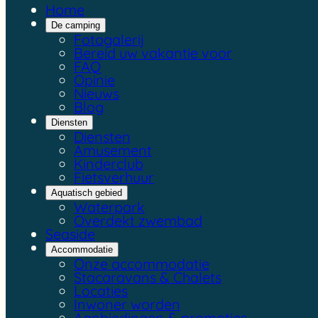
Home
De camping
Fotogalerij
Bereid uw vakantie voor
FAQ
Opinie
Nieuws
Blog
Diensten
Diensten
Amusement
Kinderclub
Fietsverhuur
Aquatisch gebied
Waterpark
Overdekt zwembad
Seaside
Accommodatie
Onze accommodatie
Stacaravans & Chalets
Locaties
Inwoner worden
Aanbiedingen & promoties