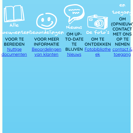
en
toegang
OM
(OPNIEUW
Alle
Nieuws
CONTACT
documenten
Beoordelingen
De foto’s
OM UP-
MET ONS
VOOR TE
VOOR MEER
TO-DATE
OM TE
OP TE
BEREIDEN
INFORMATIE
TE
ONTDEKKEN
NEMEN
Nuttige
Beoordelingen
BLIJVEN
Fotobibliothe
contact &
documenten
van klanten
Nieuws
ek
toegang