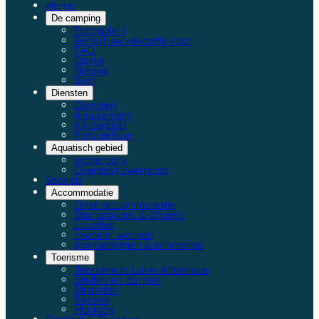
Home
De camping
Fotogalerij
Bereid uw vakantie voor
FAQ
Opinie
Nieuws
Blog
Diensten
Diensten
Amusement
Kinderclub
Fietsverhuur
Aquatisch gebied
Waterpark
Overdekt zwembad
Seaside
Accommodatie
Onze accommodatie
Stacaravans & Chalets
Locaties
Inwoner worden
Aanbiedingen & promoties
Toerisme
Toerisme in Loire-Atlantique
Steden en dorpen
Stranden
Bezoek
Markten