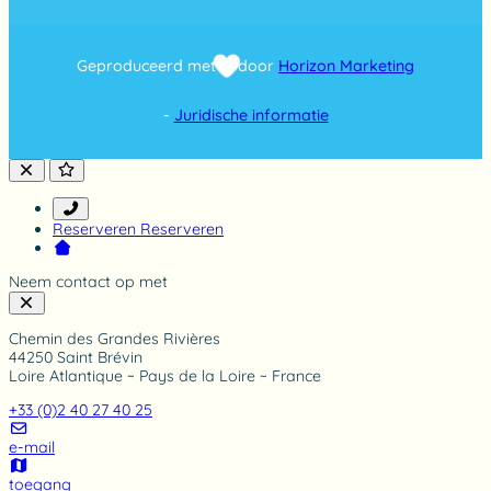
7
4
8
Geproduceerd met
door
Horizon Marketing
r
a
t
-
Juridische informatie
i
n
g
Reserveren
Reserveren
Neem contact op met
Chemin des Grandes Rivières
44250 Saint Brévin
Loire Atlantique ~ Pays de la Loire ~ France
+33 (0)2 40 27 40 25
e-mail
toegang