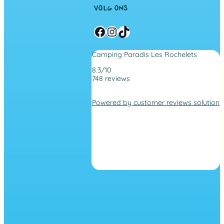
VOLG ONS
Facebook
Instagram
TikTok
Camping Paradis Les Rochelets
8.3/10
748 reviews
4
,
Powered by customer reviews solution
2
r
a
t
i
n
g
b
a
s
e
d
o
n