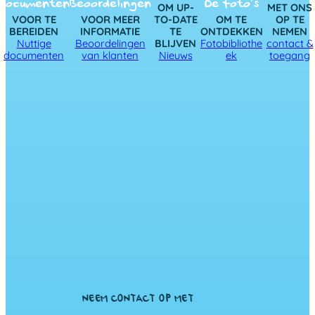
documenten
Beoordelingen
De foto’s
OM UP-
MET ONS
VOOR TE
VOOR MEER
TO-DATE
OM TE
OP TE
BEREIDEN
INFORMATIE
TE
ONTDEKKEN
NEMEN
Nuttige
Beoordelingen
BLIJVEN
Fotobibliothe
contact &
documenten
van klanten
Nieuws
ek
toegang
NEEM CONTACT OP MET