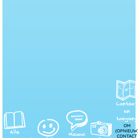
Contact
en
toegang
OM
(OPNIEUW
Alle
Nieuws
CONTACT