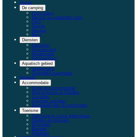
Home
De camping
Fotogalerij
Bereid uw vakantie voor
FAQ
Opinie
Nieuws
Blog
Diensten
Diensten
Amusement
Kinderclub
Fietsverhuur
Aquatisch gebied
Waterpark
Overdekt zwembad
Seaside
Accommodatie
Onze accommodatie
Stacaravans & Chalets
Locaties
Inwoner worden
Aanbiedingen & promoties
Toerisme
Toerisme in Loire-Atlantique
Steden en dorpen
Stranden
Bezoek
Markten