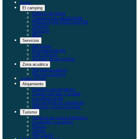
Inicio
El camping
Galería de fotos
Prepara tus vacaciones
PREGUNTAS FRECUENTES
Opinión
Noticias
Blog
Servicios
Servicios
Entretenimiento
Club infantil
Alquiler de bicicletas
Zona acuática
Parque acuático
Piscina cubierta
Junto al mar
Alojamiento
Nuestro alojamiento
Casas móviles y chalés
Localizaciones
Convertirse en residente
Ofertas y promociones
Turismo
Turismo en Loira Atlántico
Ciudades y pueblos
Playas
Visitas
Mercados