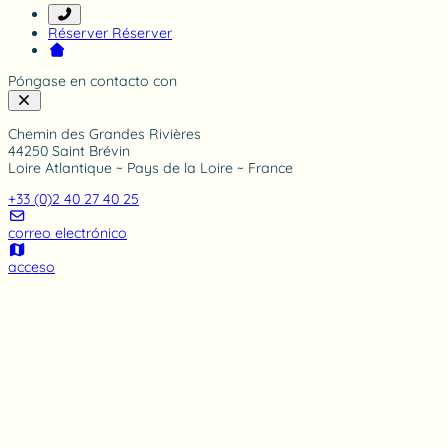
n
g
Réserver
Réserver
Póngase en contacto con
Chemin des Grandes Rivières
44250 Saint Brévin
Loire Atlantique ~ Pays de la Loire ~ France
+33 (0)2 40 27 40 25
correo electrónico
acceso