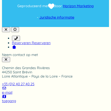
4
Geproduceerd met
door
Horizon Marketing
r
a
t
-
Juridische informatie
i
n
g
Reserveren
Reserveren
Neem contact op met
Chemin des Grandes Rivières
44250 Saint Brévin
Loire Atlantique ~ Pays de la Loire ~ France
+33 (0)2 40 27 40 25
e-mail
toegang