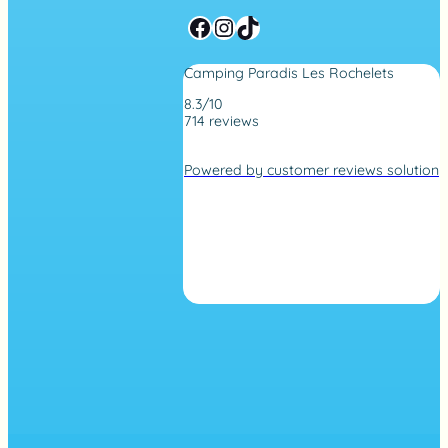
Facebook
Instagram
TikTok
Camping Paradis Les Rochelets
8.3/10
714 reviews
4
,
Powered by customer reviews solution
2
r
a
t
i
n
g
b
a
s
e
d
o
n
7
1