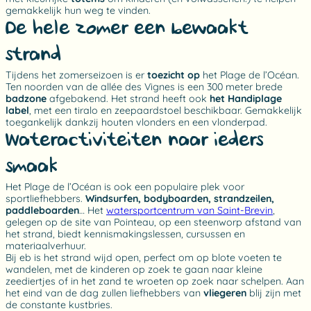
gemakkelijk hun weg te vinden.
De hele zomer een bewaakt
strand
Tijdens het zomerseizoen is er
toezicht op
het Plage de l’Océan.
Ten noorden van de allée des Vignes is een 300 meter brede
badzone
afgebakend. Het strand heeft ook
het Handiplage
label
, met een tiralo en zeepaardstoel beschikbaar. Gemakkelijk
toegankelijk dankzij houten vlonders en een vlonderpad.
Wateractiviteiten naar ieders
smaak
Het Plage de l’Océan is ook een populaire plek voor
sportliefhebbers.
Windsurfen, bodyboarden, strandzeilen,
paddleboarden
… Het
watersportcentrum van Saint-Brevin
,
gelegen op de site van Pointeau, op een steenworp afstand van
het strand, biedt kennismakingslessen, cursussen en
materiaalverhuur.
Bij eb is het strand wijd open, perfect om op blote voeten te
wandelen, met de kinderen op zoek te gaan naar kleine
zeediertjes of in het zand te wroeten op zoek naar schelpen. Aan
het eind van de dag zullen liefhebbers van
vliegeren
blij zijn met
de constante kustbries.