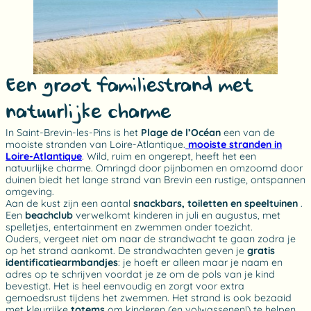
Een groot familiestrand met
natuurlijke charme
In Saint-Brevin-les-Pins is het
Plage de l’Océan
een van de
mooiste stranden van Loire-Atlantique.
mooiste stranden in
Loire-Atlantique
. Wild, ruim en ongerept, heeft het een
natuurlijke charme. Omringd door pijnbomen en omzoomd door
duinen biedt het lange strand van Brevin een rustige, ontspannen
omgeving.
Aan de kust zijn een aantal
snackbars, toiletten en speeltuinen
.
Een
beachclub
verwelkomt kinderen in juli en augustus, met
spelletjes, entertainment en zwemmen onder toezicht.
Ouders, vergeet niet om naar de strandwacht te gaan zodra je
op het strand aankomt. De strandwachten geven je
gratis
identificatiearmbandjes
: je hoeft er alleen maar je naam en
adres op te schrijven voordat je ze om de pols van je kind
bevestigt. Het is heel eenvoudig en zorgt voor extra
gemoedsrust tijdens het zwemmen. Het strand is ook bezaaid
met kleurrijke
totems
om kinderen (en volwassenen!) te helpen