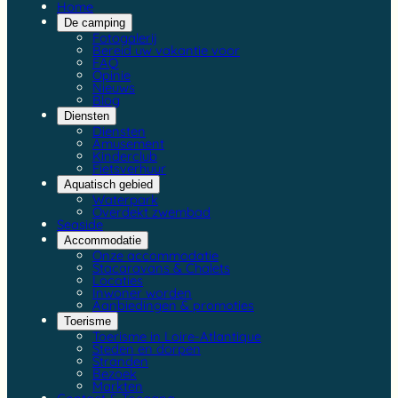
Home
De camping
Fotogalerij
Bereid uw vakantie voor
FAQ
Opinie
Nieuws
Blog
Diensten
Diensten
Amusement
Kinderclub
Fietsverhuur
Aquatisch gebied
Waterpark
Overdekt zwembad
Seaside
Accommodatie
Onze accommodatie
Stacaravans & Chalets
Locaties
Inwoner worden
Aanbiedingen & promoties
Toerisme
Toerisme in Loire-Atlantique
Steden en dorpen
Stranden
Bezoek
Markten