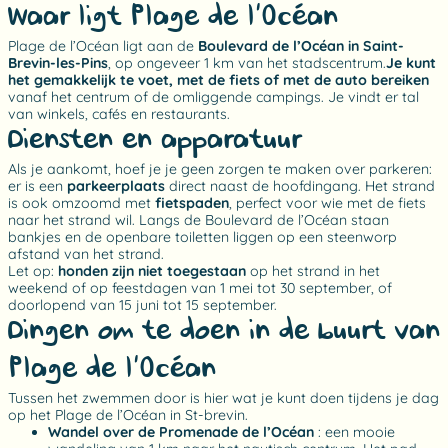
Waar ligt Plage de l’Océan?
Plage de l’Océan ligt aan de
Boulevard de l’Océan in Saint-
Brevin-les-Pins
, op ongeveer 1 km van het stadscentrum.
Je kunt
het gemakkelijk te voet, met de fiets of met de auto bereiken
vanaf het centrum of de omliggende campings. Je vindt er tal
van winkels, cafés en restaurants.
Diensten en apparatuur
Als je aankomt, hoef je je geen zorgen te maken over parkeren:
er is een
parkeerplaats
direct naast de hoofdingang. Het strand
is ook omzoomd met
fietspaden
, perfect voor wie met de fiets
naar het strand wil. Langs de Boulevard de l’Océan staan
bankjes en de openbare toiletten liggen op een steenworp
afstand van het strand.
Let op:
honden zijn niet toegestaan
op het strand in het
weekend of op feestdagen van 1 mei tot 30 september, of
doorlopend van 15 juni tot 15 september.
Dingen om te doen in de buurt van
Plage de l’Océan
Tussen het zwemmen door is hier wat je kunt doen tijdens je dag
op het Plage de l’Océan in St-brevin.
Wandel over de Promenade de l’Océan
: een mooie