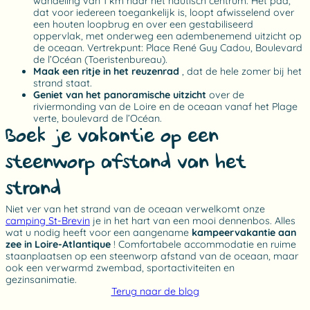
wandeling van 1 km naar het nautisch centrum. Het pad,
dat voor iedereen toegankelijk is, loopt afwisselend over
een houten loopbrug en over een gestabiliseerd
oppervlak, met onderweg een adembenemend uitzicht op
de oceaan. Vertrekpunt: Place René Guy Cadou, Boulevard
de l’Océan (Toeristenbureau).
Maak een ritje in het reuzenrad
, dat de hele zomer bij het
strand staat.
Geniet van het panoramische uitzicht
over de
riviermonding van de Loire en de oceaan vanaf het Plage
verte, boulevard de l’Océan.
Boek je vakantie op een
steenworp afstand van het
strand
Niet ver van het strand van de oceaan verwelkomt onze
camping St-Brevin
je in het hart van een mooi dennenbos. Alles
wat u nodig heeft voor een aangename
kampeervakantie aan
zee in Loire-Atlantique
! Comfortabele accommodatie en ruime
staanplaatsen op een steenworp afstand van de oceaan, maar
ook een verwarmd zwembad, sportactiviteiten en
gezinsanimatie.
Terug naar de blog