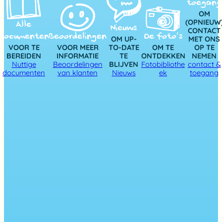
toegang
OM
(OPNIEUW
Alle
Nieuws
CONTACT
documenten
Beoordelingen
De foto’s
OM UP-
MET ONS
VOOR TE
VOOR MEER
TO-DATE
OM TE
OP TE
BEREIDEN
INFORMATIE
TE
ONTDEKKEN
NEMEN
Nuttige
Beoordelingen
BLIJVEN
Fotobibliothe
contact &
documenten
van klanten
Nieuws
ek
toegang