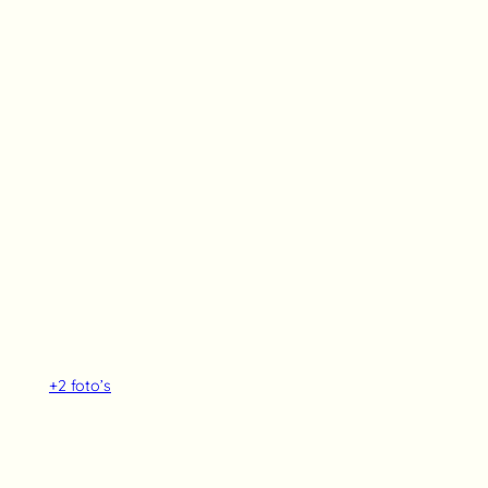
+2
foto’s