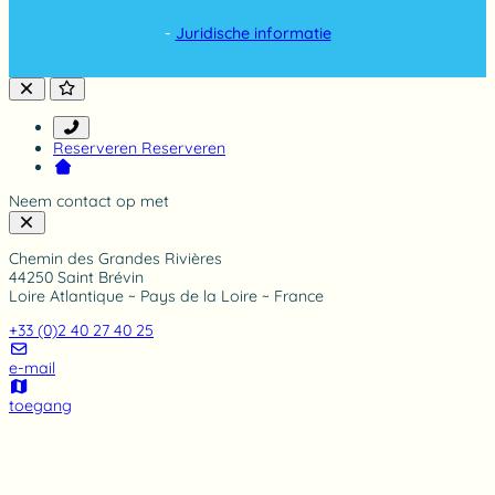
a
t
-
Juridische informatie
i
n
g
Reserveren
Reserveren
Neem contact op met
Chemin des Grandes Rivières
44250 Saint Brévin
Loire Atlantique ~ Pays de la Loire ~ France
+33 (0)2 40 27 40 25
e-mail
toegang