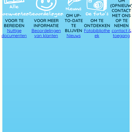
OM
(OPNIEUW
Alle
Nieuws
CONTACT
documenten
Beoordelingen
De foto’s
OM UP-
MET ONS
VOOR TE
VOOR MEER
TO-DATE
OM TE
OP TE
BEREIDEN
INFORMATIE
TE
ONTDEKKEN
NEMEN
Nuttige
Beoordelingen
BLIJVEN
Fotobibliothe
contact &
documenten
van klanten
Nieuws
ek
toegang