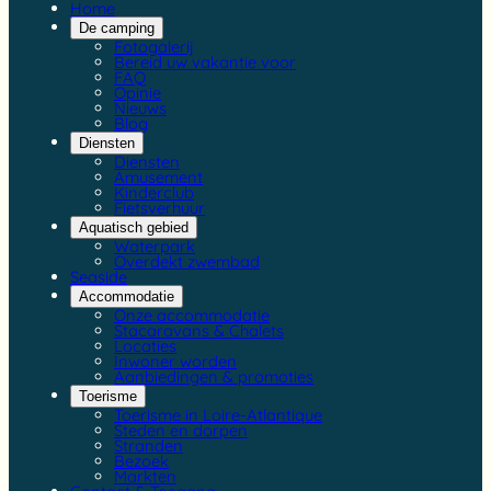
Home
De camping
Fotogalerij
Bereid uw vakantie voor
FAQ
Opinie
Nieuws
Blog
Diensten
Diensten
Amusement
Kinderclub
Fietsverhuur
Aquatisch gebied
Waterpark
Overdekt zwembad
Seaside
Accommodatie
Onze accommodatie
Stacaravans & Chalets
Locaties
Inwoner worden
Aanbiedingen & promoties
Toerisme
Toerisme in Loire-Atlantique
Steden en dorpen
Stranden
Bezoek
Markten