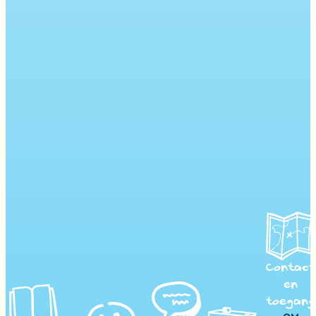
Contact
en
toegang