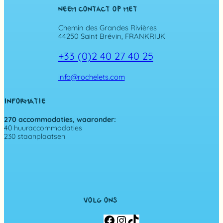
NEEM CONTACT OP MET
Chemin des Grandes Rivières
44250 Saint Brévin, FRANKRIJK
+33 (0)2 40 27 40 25
info@rochelets.com
INFORMATIE
270 accommodaties, waaronder:
40 huuraccommodaties
230 staanplaatsen
VOLG ONS
F
I
T