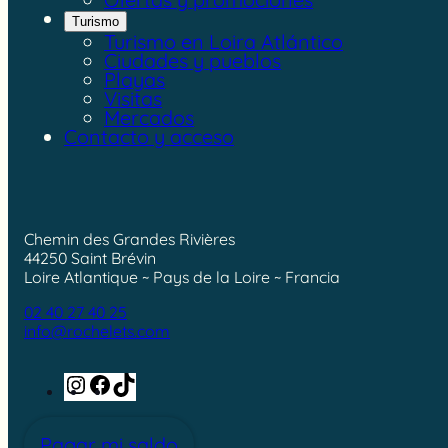
Turismo
Turismo en Loira Atlántico
Ciudades y pueblos
Playas
Visitas
Mercados
Contacto y acceso
Chemin des Grandes Rivières
44250 Saint Brévin
Loire Atlantique ~ Pays de la Loire ~ Francia
02 40 27 40 25
info@rochelets.com
Instagram
Facebook
TikTok
Pagar mi saldo