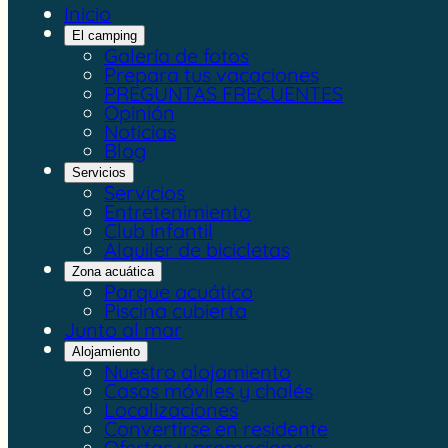
Inicio
El camping
Galería de fotos
Prepara tus vacaciones
PREGUNTAS FRECUENTES
Opinión
Noticias
Blog
Servicios
Servicios
Entretenimiento
Club infantil
Alquiler de bicicletas
Zona acuática
Parque acuático
Piscina cubierta
Junto al mar
Alojamiento
Nuestro alojamiento
Casas móviles y chalés
Localizaciones
Convertirse en residente
Ofertas y promociones