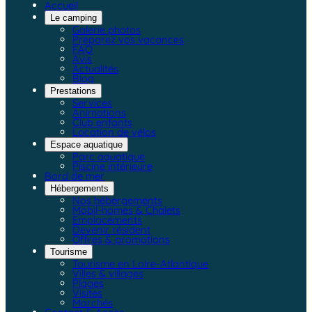
Accueil
Le camping
Galerie photos
Préparez vos vacances
FAQ
Avis
Actualités
Blog
Prestations
Services
Animations
Club enfants
Location de vélos
Espace aquatique
Parc aquatique
Piscine intérieure
Bord de mer
Hébergements
Nos hébergements
Mobil-homes & Chalets
Emplacements
Devenir résident
Offres & promotions
Tourisme
Tourisme en Loire-Atlantique
Villes & villages
Plages
Visites
Marchés