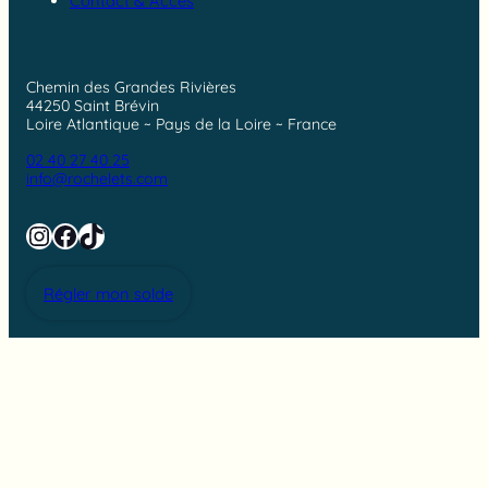
Contact & Accès
Chemin des Grandes Rivières
44250 Saint Brévin
Loire Atlantique ~ Pays de la Loire ~ France
02 40 27 40 25
info@rochelets.com
Instagram
Facebook
TikTok
Régler mon solde