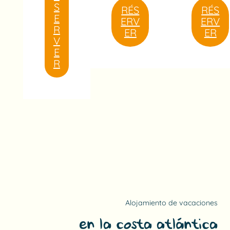
S
RÉS
RÉS
E
ERV
ERV
R
ER
ER
V
E
R
Alojamiento de vacaciones
en la costa atlántica