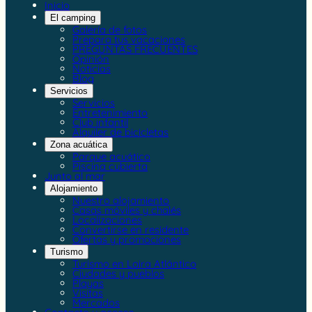
Inicio
El camping
Galería de fotos
Prepara tus vacaciones
PREGUNTAS FRECUENTES
Opinión
Noticias
Blog
Servicios
Servicios
Entretenimiento
Club infantil
Alquiler de bicicletas
Zona acuática
Parque acuático
Piscina cubierta
Junto al mar
Alojamiento
Nuestro alojamiento
Casas móviles y chalés
Localizaciones
Convertirse en residente
Ofertas y promociones
Turismo
Turismo en Loira Atlántico
Ciudades y pueblos
Playas
Visitas
Mercados