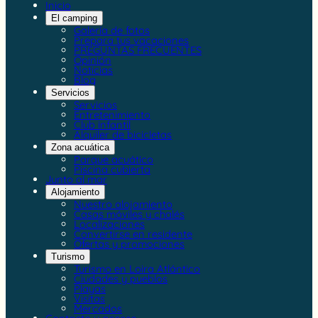
Inicio
El camping
Galería de fotos
Prepara tus vacaciones
PREGUNTAS FRECUENTES
Opinión
Noticias
Blog
Servicios
Servicios
Entretenimiento
Club infantil
Alquiler de bicicletas
Zona acuática
Parque acuático
Piscina cubierta
Junto al mar
Alojamiento
Nuestro alojamiento
Casas móviles y chalés
Localizaciones
Convertirse en residente
Ofertas y promociones
Turismo
Turismo en Loira Atlántico
Ciudades y pueblos
Playas
Visitas
Mercados