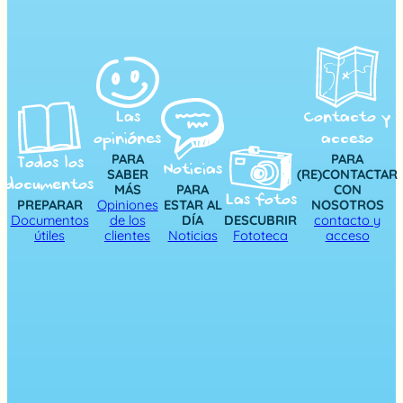
Las
Contacto y
opiniónes
acceso
PARA
PARA
Todos los
Noticias
SABER
(RE)CONTACTAR
documentos
MÁS
PARA
CON
Las fotos
PREPARAR
Opiniones
ESTAR AL
NOSOTROS
Documentos
de los
DÍA
DESCUBRIR
contacto y
útiles
clientes
Noticias
Fototeca
acceso