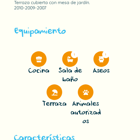
Terraza cubierta con mesa de jardín.
2010-2009-2007
Equipamiento
1
1
Cocina
Sala de
Aseos
baño
Terraza
Animales
autorizad
os
Características