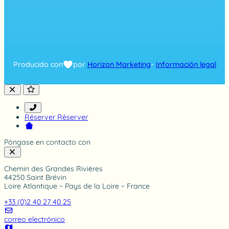
e
d
o
n
7
1
4
Producido con
por
Horizon Marketing
-
Información legal
r
a
t
i
n
g
Réserver
Réserver
Póngase en contacto con
Chemin des Grandes Rivières
44250 Saint Brévin
Loire Atlantique ~ Pays de la Loire ~ France
+33 (0)2 40 27 40 25
correo electrónico