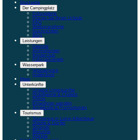
Startseite
Der Campingplatz
Fotogalerie
Planen Sie Ihren Urlaub
FAQ
Stellungnahme
Nachrichten
Blog
Leistungen
Dienste
Animationen
Kinderclub
Fahrradverleih
Wasserpark
Wasserpark
Hallenbad
Meer
Unterkünfte
Unsere Unterkünfte
Mobilheime & Chalets
Plätze
Einwohner werden
Angebote & Promotionen
Tourismus
Tourismus in Loire-Atlantique
Städte & Dörfer
Strände
Besuche
Märkte