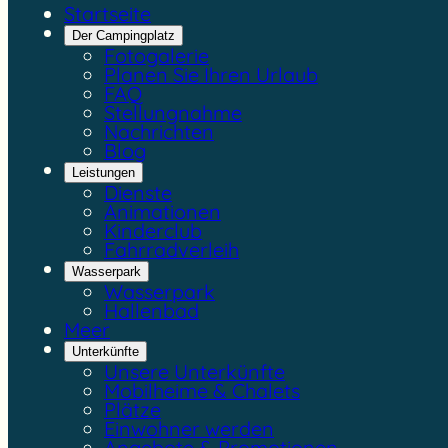
Startseite
Der Campingplatz
Fotogalerie
Planen Sie Ihren Urlaub
FAQ
Stellungnahme
Nachrichten
Blog
Leistungen
Dienste
Animationen
Kinderclub
Fahrradverleih
Wasserpark
Wasserpark
Hallenbad
Meer
Unterkünfte
Unsere Unterkünfte
Mobilheime & Chalets
Plätze
Einwohner werden
Angebote & Promotionen