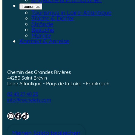
Tourismus
Tourismus in Loire-Atlantique
Städte & Dörfer
Strände
Besuche
Märkte
Kontakt & Anreise
Chemin des Grandes Rivières
44250 Saint Brévin
Loire Atlantique ~ Pays de la Loire ~ Frankreich
02 40 27 40 25
info@rochelets.com
Instagram
Facebook
TikTok
Meinen Saldo begleichen