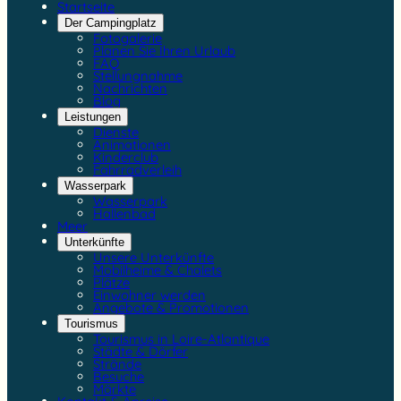
Startseite
Der Campingplatz
Fotogalerie
Planen Sie Ihren Urlaub
FAQ
Stellungnahme
Nachrichten
Blog
Leistungen
Dienste
Animationen
Kinderclub
Fahrradverleih
Wasserpark
Wasserpark
Hallenbad
Meer
Unterkünfte
Unsere Unterkünfte
Mobilheime & Chalets
Plätze
Einwohner werden
Angebote & Promotionen
Tourismus
Tourismus in Loire-Atlantique
Städte & Dörfer
Strände
Besuche
Märkte