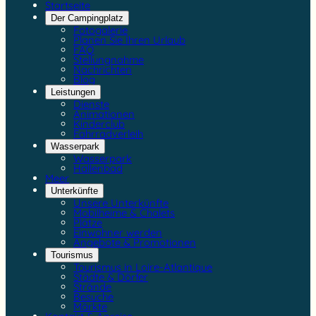
Startseite
Der Campingplatz
Fotogalerie
Planen Sie Ihren Urlaub
FAQ
Stellungnahme
Nachrichten
Blog
Leistungen
Dienste
Animationen
Kinderclub
Fahrradverleih
Wasserpark
Wasserpark
Hallenbad
Meer
Unterkünfte
Unsere Unterkünfte
Mobilheime & Chalets
Plätze
Einwohner werden
Angebote & Promotionen
Tourismus
Tourismus in Loire-Atlantique
Städte & Dörfer
Strände
Besuche
Märkte