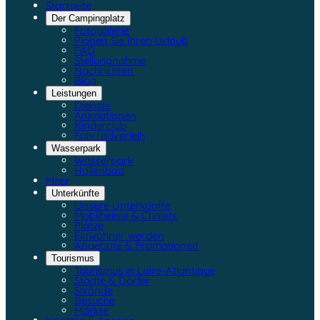
Startseite
Der Campingplatz
Fotogalerie
Planen Sie Ihren Urlaub
FAQ
Stellungnahme
Nachrichten
Blog
Leistungen
Dienste
Animationen
Kinderclub
Fahrradverleih
Wasserpark
Wasserpark
Hallenbad
Meer
Unterkünfte
Unsere Unterkünfte
Mobilheime & Chalets
Plätze
Einwohner werden
Angebote & Promotionen
Tourismus
Tourismus in Loire-Atlantique
Städte & Dörfer
Strände
Besuche
Märkte