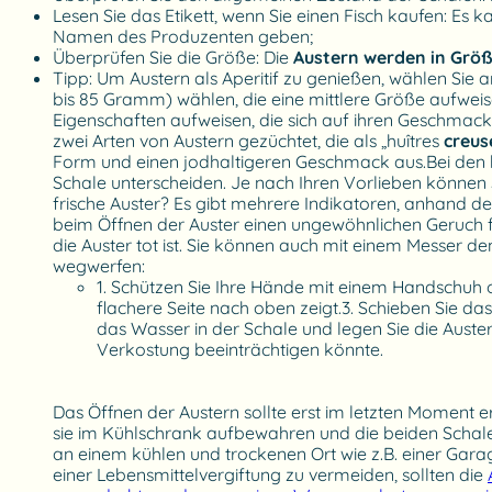
Lesen Sie das Etikett, wenn Sie einen Fisch kaufen: E
Namen des Produzenten geben;
Überprüfen Sie die Größe: Die
Austern werden in Größe
Tipp: Um Austern als Aperitif zu genießen, wählen Sie 
bis 85 Gramm) wählen, die eine mittlere Größe aufweis
Eigenschaften aufweisen, die sich auf ihren Geschmack a
zwei Arten von Austern gezüchtet, die als „huîtres
creus
Form und einen jodhaltigeren Geschmack aus.Bei den ho
Schale unterscheiden. Je nach Ihren Vorlieben können Si
frische Auster? Es gibt mehrere Indikatoren, anhand de
beim Öffnen der Auster einen ungewöhnlichen Geruch fest
die Auster tot ist. Sie können auch mit einem Messer de
wegwerfen:
1. Schützen Sie Ihre Hände mit einem Handschuh o
flachere Seite nach oben zeigt.3. Schieben Sie d
das Wasser in der Schale und legen Sie die Auster 
Verkostung beeinträchtigen könnte.
Das Öffnen der Austern sollte erst im letzten Moment 
sie im Kühlschrank aufbewahren und die beiden Schale
an einem kühlen und trockenen Ort wie z.B. einer Gar
einer Lebensmittelvergiftung zu vermeiden, sollten die