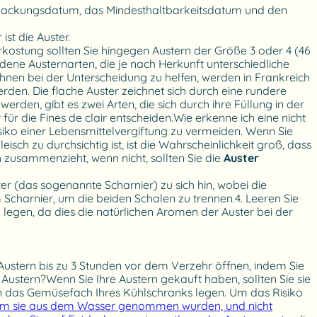
 Verpackungsdatum, das Mindesthaltbarkeitsdatum und den
ist die Auster.
rkostung sollten Sie hingegen Austern der Größe 3 oder 4 (46
ene Austernarten, die je nach Herkunft unterschiedliche
 Ihnen bei der Unterscheidung zu helfen, werden in Frankreich
den. Die flache Auster zeichnet sich durch eine rundere
en, gibt es zwei Arten, die sich durch ihre Füllung in der
für die Fines de clair entscheiden.Wie erkenne ich eine nicht
ko einer Lebensmittelvergiftung zu vermeiden. Wenn Sie
sch zu durchsichtig ist, ist die Wahrscheinlichkeit groß, dass
h zusammenzieht, wenn nicht, sollten Sie die
Auster
er (das sogenannte Scharnier) zu sich hin, wobei die
Scharnier, um die beiden Schalen zu trennen.4. Leeren Sie
u legen, da dies die natürlichen Aromen der Auster bei der
Austern bis zu 3 Stunden vor dem Verzehr öffnen, indem Sie
stern?Wenn Sie Ihre Austern gekauft haben, sollten Sie sie
in das Gemüsefach Ihres Kühlschranks legen. Um das Risiko
hdem sie aus dem Wasser genommen wurden, und nicht