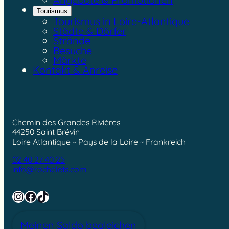
Tourismus
Tourismus in Loire-Atlantique
Städte & Dörfer
Strände
Besuche
Märkte
Kontakt & Anreise
Chemin des Grandes Rivières
44250 Saint Brévin
Loire Atlantique ~ Pays de la Loire ~ Frankreich
02 40 27 40 25
info@rochelets.com
Instagram
Facebook
TikTok
Meinen Saldo begleichen