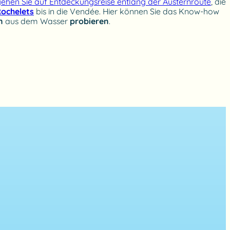
hen Sie auf Entdeckungsreise entlang der Austernroute
, die
ochelets
bis in die Vendée. Hier können Sie das Know-how
n
aus dem Wasser
probieren
.