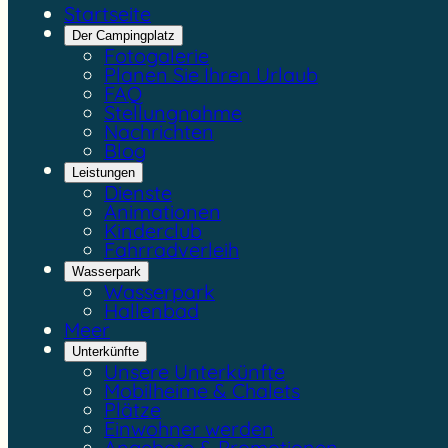
Startseite
Der Campingplatz
Fotogalerie
Planen Sie Ihren Urlaub
FAQ
Stellungnahme
Nachrichten
Blog
Leistungen
Dienste
Animationen
Kinderclub
Fahrradverleih
Wasserpark
Wasserpark
Hallenbad
Meer
Unterkünfte
Unsere Unterkünfte
Mobilheime & Chalets
Plätze
Einwohner werden
Angebote & Promotionen