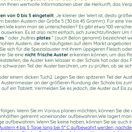
s kann Ihnen wertvolle Informationen über die Herkunft, das
n von 0 bis 5 eingeteilt
. Je kleiner der Wert ist, desto größer 
am besten Austern der Größe 5 (30 bis 45 Gramm). Für eine Ve
en.Wie kann man sie unterscheiden? Es gibt etwa 100 verschied
uswirken. Es ist also nicht einfach, sich zurechtzufinden! Um
es
“ oder „huîtres
plates
“ (auch Belon genannt) bezeichnet wer
hlen Austern, die am häufigsten auf dem Markt angeboten werd
e sich für die Spezialauster mit ihrem üppigeren Fleisch oder 
rer Sie eine
nicht frische Auster
erkennen können, um das Risi
stellen, die Auster kein Wasser in der Schale hat oder das Flei
n schwarzen Teil der Auster berühren, um zu prüfen, ob sie sic
der einem dicken Tuch2. Legen Sie den spitzeren Teil der Aust
as Austernmesser an der größeren Rundung der Schale bis zum 
auf ein Tablett. Vermeiden Sie es jedoch, die Auster auf Eis z
erfolgen. Wenn Sie im Voraus planen möchten, können Sie die 
nhälften getrennt voneinander aufbewahren.Wie lagert man Au
age aufbewahren. Wenn Sie keine haben, können Sie sie auch 
Austern 4 bis 5 Tage lang bei 5° C aufbewahrt werden, nac