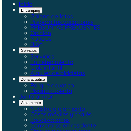
Inicio
El camping
Galería de fotos
Prepara tus vacaciones
PREGUNTAS FRECUENTES
Opinión
Noticias
Blog
Servicios
Servicios
Entretenimiento
Club infantil
Alquiler de bicicletas
Zona acuática
Parque acuático
Piscina cubierta
Junto al mar
Alojamiento
Nuestro alojamiento
Casas móviles y chalés
Localizaciones
Convertirse en residente
Ofertas y promociones