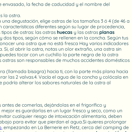
de envasado, la fecha de caducidad y el nombre del
 la ostra.
 una degustación, elige ostras de los tamaños 3 ó 4 (de 46 a
aracterísticas diferentes según su lugar de procedencia,
 tipos de ostras: las ostras
huecas
y las ostras
planas
dos tipos, según cómo se rellenen en la concha. Según tus
conocer una ostra que no está fresca Hay varios indicadores
 Si, al abrir la ostra, notas un olor extraño, una ostra sin
uedes tocar con un cuchillo la parte negra de la ostra
Las ostras son responsables de muchos accidentes domésticos
ra (llamada bisagra) hacia ti, con la parte más plana hacia
rar las 2 valvas.4. Vacía el agua de la concha y colócala en
 podría alterar los sabores naturales de la ostra al
 antes de comerlas, dejándolas en el frigorífico y
 mejor es guardarlas en un lugar fresco y seco, como un
vitar cualquier riesgo de intoxicación alimentaria, deben
bajo para evitar que pierdan el agua.Si quieres prolongar
o
, empezando en La Bernerie en Retz, cerca del camping de