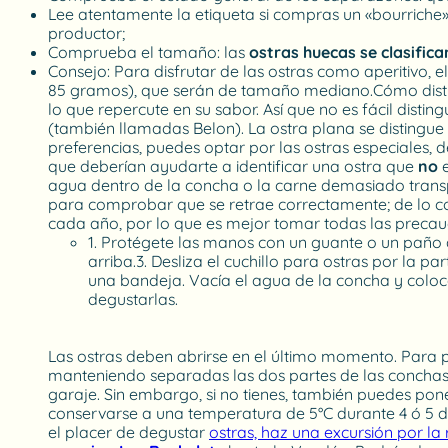
Lee atentamente la etiqueta si compras un «bourriche»
productor;
Comprueba el tamaño: las
ostras huecas se clasific
Consejo: Para disfrutar de las ostras como aperitivo, 
85 gramos), que serán de tamaño mediano.Cómo disting
lo que repercute en su sabor. Así que no es fácil disting
(también llamadas Belon). La ostra plana se distingu
preferencias, puedes optar por las ostras especiales,
que deberían ayudarte a identificar una ostra que
no
e
agua dentro de la concha o la carne demasiado transp
para comprobar que se retrae correctamente; de lo co
cada año, por lo que es mejor tomar todas las precau
1. Protégete las manos con un guante o un paño d
arriba.3. Desliza el cuchillo para ostras por la 
una bandeja. Vacía el agua de la concha y coloca 
degustarlas.
Las ostras deben abrirse en el último momento. Para pl
manteniendo separadas las dos partes de las conchas.
garaje. Sin embargo, si no tienes, también puedes pone
conservarse a una temperatura de 5°C durante 4 ó 5 d
el placer de degustar
ostras, haz una excursión por la 