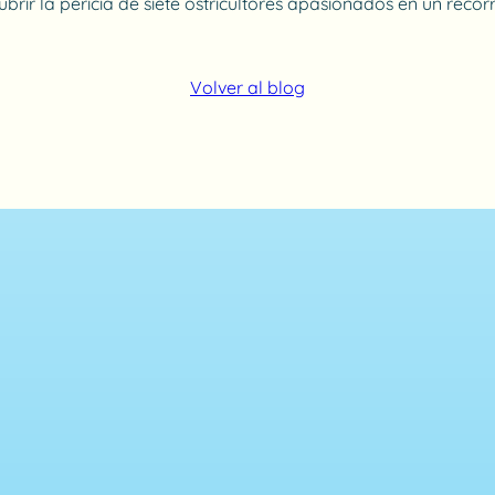
rir la pericia de siete ostricultores apasionados en un reco
Volver al blog