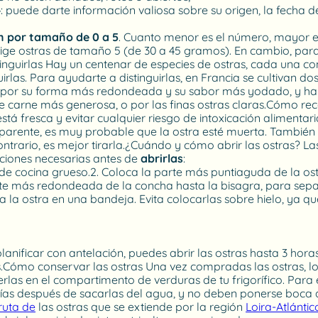
: puede darte información valiosa sobre su origen, la fecha 
an por tamaño de 0 a 5
. Cuanto menor es el número, mayor es
elige ostras de tamaño 5 (de 30 a 45 gramos). En cambio, para
uirlas Hay un centenar de especies de ostras, cada una con c
uirlas. Para ayudarte a distinguirlas, en Francia se cultivan dos
e por su forma más redondeada y su sabor más yodado, y hay 
 de carne más generosa, o por las finas ostras claras.Cómo re
stá fresca y evitar cualquier riesgo de intoxicación alimentaria.
arente, es muy probable que la ostra esté muerta. También p
ntrario, es mejor tirarla.¿Cuándo y cómo abrir las ostras? 
ciones necesarias antes de
abrirlas
:
e cocina grueso.2. Coloca la parte más puntiaguda de la ost
parte más redondeada de la concha hasta la bisagra, para sepa
la ostra en una bandeja. Evita colocarlas sobre hielo, ya que
anificar con antelación, puedes abrir las ostras hasta 3 horas
Cómo conservar las ostras Una vez compradas las ostras, lo
rlas en el compartimento de verduras de tu frigorífico. Para e
ías después de sacarlas del agua, y no deben ponerse boca a
ruta de
las ostras que se extiende por la región
Loira-Atlántic