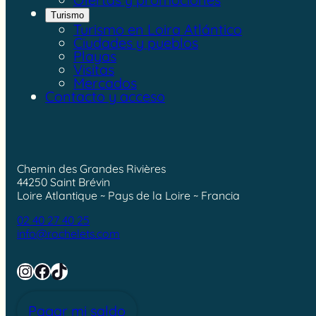
Turismo
Turismo en Loira Atlántico
Ciudades y pueblos
Playas
Visitas
Mercados
Contacto y acceso
Chemin des Grandes Rivières
44250 Saint Brévin
Loire Atlantique ~ Pays de la Loire ~ Francia
02 40 27 40 25
info@rochelets.com
Instagram
Facebook
TikTok
Pagar mi saldo