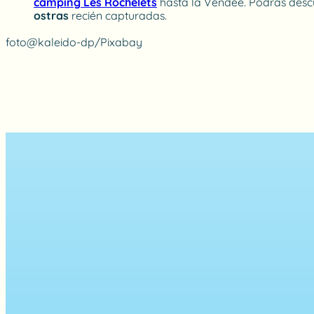
camping Les Rochelets
hasta la Vendée. Podrás descub
ostras
recién capturadas.
foto@kaleido-dp/Pixabay