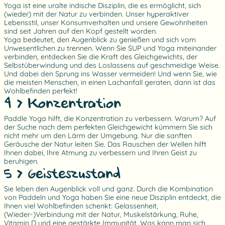
Yoga ist eine uralte indische Disziplin, die es ermöglicht, sich
(wieder) mit der Natur zu verbinden. Unser hyperaktiver
Lebensstil, unser Konsumverhalten und unsere Gewohnheiten
sind seit Jahren auf den Kopf gestellt worden.
Yoga bedeutet, den Augenblick zu genießen und sich vom
Unwesentlichen zu trennen. Wenn Sie SUP und Yoga miteinander
verbinden, entdecken Sie die Kraft des Gleichgewichts, der
Selbstüberwindung und des Loslassens auf geschmeidige Weise.
Und dabei den Sprung ins Wasser vermeiden! Und wenn Sie, wie
die meisten Menschen, in einen Lachanfall geraten, dann ist das
Wohlbefinden perfekt!
4 > Konzentration
Paddle Yoga hilft, die Konzentration zu verbessern. Warum? Auf
der Suche nach dem perfekten Gleichgewicht kümmern Sie sich
nicht mehr um den Lärm der Umgebung. Nur die sanften
Geräusche der Natur leiten Sie. Das Rauschen der Wellen hilft
Ihnen dabei, Ihre Atmung zu verbessern und Ihren Geist zu
beruhigen.
5 > Geisteszustand
Sie leben den Augenblick voll und ganz. Durch die Kombination
von Paddeln und Yoga haben Sie eine neue Disziplin entdeckt, die
Ihnen viel Wohlbefinden schenkt: Gelassenheit,
(Wieder-)Verbindung mit der Natur, Muskelstärkung, Ruhe,
Vitamin D und eine gestärkte Immunität. Was kann man sich