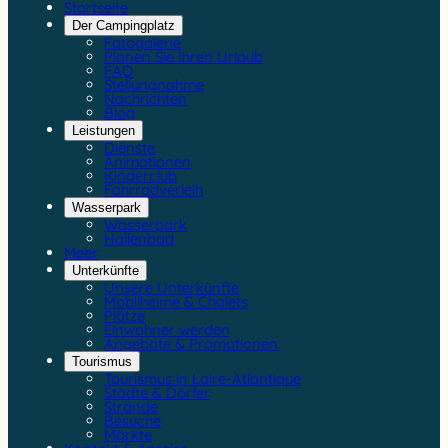
Startseite
Der Campingplatz
Fotogalerie
Planen Sie Ihren Urlaub
FAQ
Stellungnahme
Nachrichten
Blog
Leistungen
Dienste
Animationen
Kinderclub
Fahrradverleih
Wasserpark
Wasserpark
Hallenbad
Meer
Unterkünfte
Unsere Unterkünfte
Mobilheime & Chalets
Plätze
Einwohner werden
Angebote & Promotionen
Tourismus
Tourismus in Loire-Atlantique
Städte & Dörfer
Strände
Besuche
Märkte