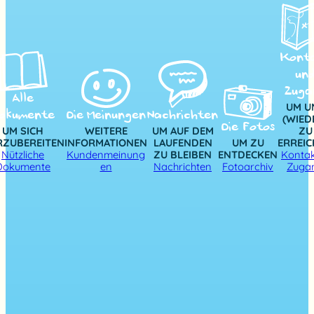
Kont
un
Zuga
Alle
UM U
okumente
Die Meinungen
Nachrichten
(WIED
Die Fotos
UM SICH
WEITERE
UM AUF DEM
ZU
RZUBEREITEN
INFORMATIONEN
LAUFENDEN
UM ZU
ERREI
Nützliche
Kundenmeinung
ZU BLEIBEN
ENTDECKEN
Kontak
Dokumente
en
Nachrichten
Fotoarchiv
Zuga