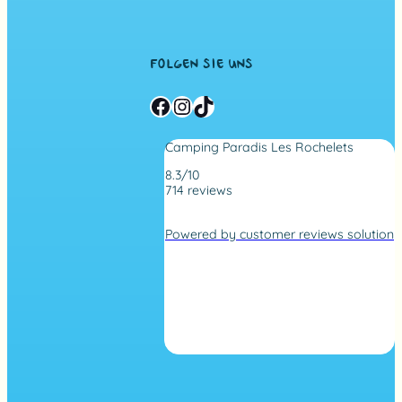
FOLGEN SIE UNS
Facebook
Instagram
TikTok
Camping Paradis Les Rochelets
8.3/10
714 reviews
4
,
Powered by customer reviews solution
2
r
a
t
i
n
g
b
a
s
e