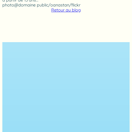
à partir de 13 ans…
photo@domaine public/oanastan/flickr
Retour au blog