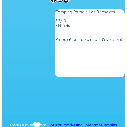
Camping Paradis Les Rochelets
8.3/10
714 avis
N
o
Propulsé par la solution d'avis clients
t
e
d
e
4
,
2
s
u
r
7
1
4
a
v
i
s
Réalisé avec
par
Horizon Marketing
-
Mentions légales