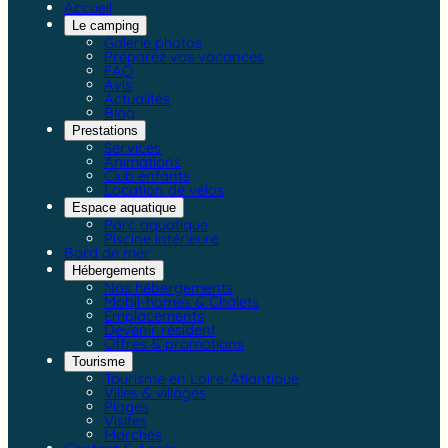
Accueil
Le camping
Galerie photos
Préparez vos vacances
FAQ
Avis
Actualités
Blog
Prestations
Services
Animations
Club enfants
Location de vélos
Espace aquatique
Parc aquatique
Piscine intérieure
Bord de mer
Hébergements
Nos hébergements
Mobil-homes & Chalets
Emplacements
Devenir résident
Offres & promotions
Tourisme
Tourisme en Loire-Atlantique
Villes & villages
Plages
Visites
Marchés