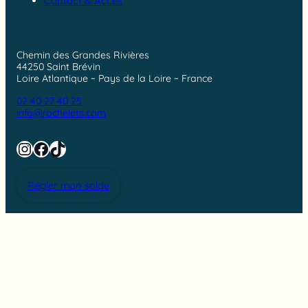
Contact & Accès
Chemin des Grandes Rivières
44250 Saint Brévin
Loire Atlantique ~ Pays de la Loire ~ France
02 40 27 40 25
info@rochelets.com
Instagram
Facebook
TikTok
Régler mon solde