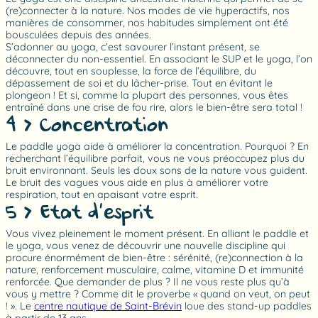
(re)connecter à la nature. Nos modes de vie hyperactifs, nos
manières de consommer, nos habitudes simplement ont été
bousculées depuis des années.
S’adonner au yoga, c’est savourer l’instant présent, se
déconnecter du non-essentiel. En associant le SUP et le yoga, l’on
découvre, tout en souplesse, la force de l’équilibre, du
dépassement de soi et du lâcher-prise. Tout en évitant le
plongeon ! Et si, comme la plupart des personnes, vous êtes
entraîné dans une crise de fou rire, alors le bien-être sera total !
4 > Concentration
Le paddle yoga aide à améliorer la concentration. Pourquoi ? En
recherchant l’équilibre parfait, vous ne vous préoccupez plus du
bruit environnant. Seuls les doux sons de la nature vous guident.
Le bruit des vagues vous aide en plus à améliorer votre
respiration, tout en apaisant votre esprit.
5 > Etat d’esprit
Vous vivez pleinement le moment présent. En alliant le paddle et
le yoga, vous venez de découvrir une nouvelle discipline qui
procure énormément de bien-être : sérénité, (re)connection à la
nature, renforcement musculaire, calme, vitamine D et immunité
renforcée. Que demander de plus ? Il ne vous reste plus qu’à
vous y mettre ? Comme dit le proverbe « quand on veut, on peut
! ». Le
centre nautique de Saint-Brévin
loue des stand-up paddles