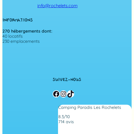
info@rochelets.com
INFORMATIONS
270 hébergements dont:
40 locatifs
230 emplacements
SUIVEZ-NOUS
Facebook
Instagram
TikTok
Camping Paradis Les Rochelets
8.3/10
714 avis
N