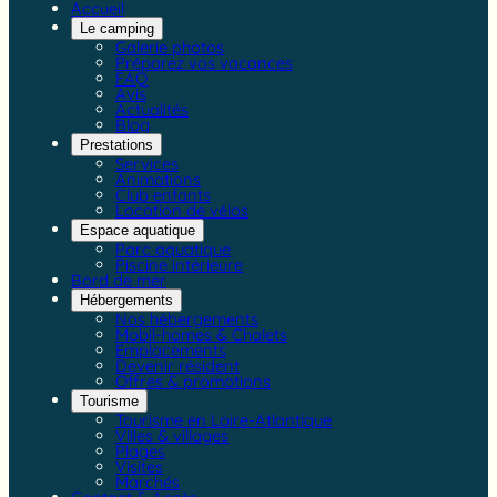
Accueil
Le camping
Galerie photos
Préparez vos vacances
FAQ
Avis
Actualités
Blog
Prestations
Services
Animations
Club enfants
Location de vélos
Espace aquatique
Parc aquatique
Piscine intérieure
Bord de mer
Hébergements
Nos hébergements
Mobil-homes & Chalets
Emplacements
Devenir résident
Offres & promotions
Tourisme
Tourisme en Loire-Atlantique
Villes & villages
Plages
Visites
Marchés