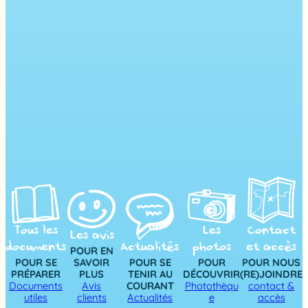
Tous les
Les
Contact
Les avis
documents
Actualités
photos
et accès
POUR EN
POUR SE
SAVOIR
POUR SE
POUR
POUR NOUS
PRÉPARER
PLUS
TENIR AU
DÉCOUVRIR
(RE)JOINDRE
Documents
Avis
COURANT
Photothèqu
contact &
utiles
clients
Actualités
e
accès