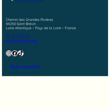
Contact & Accès
Chemin des Grandes Rivières
44250 Saint Brévin
Loire Atlantique ~ Pays de la Loire ~ France
02 40 27 40 25
info@rochelets.com
Instagram
Facebook
TikTok
Régler mon solde