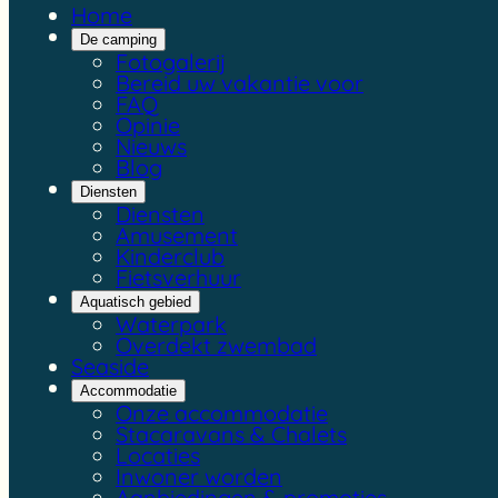
Home
De camping
Fotogalerij
Bereid uw vakantie voor
FAQ
Opinie
Nieuws
Blog
Diensten
Diensten
Amusement
Kinderclub
Fietsverhuur
Aquatisch gebied
Waterpark
Overdekt zwembad
Seaside
Accommodatie
Onze accommodatie
Stacaravans & Chalets
Locaties
Inwoner worden
Aanbiedingen & promoties