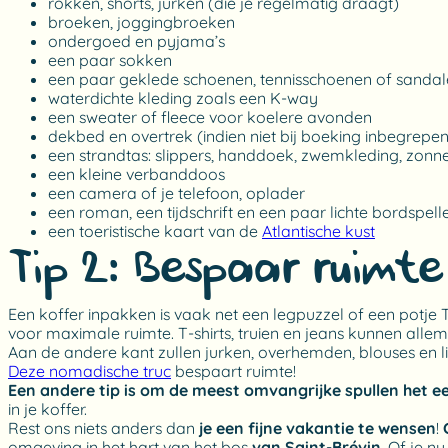
rokken, shorts, jurken (die je regelmatig draagt)
broeken, joggingbroeken
ondergoed en pyjama’s
een paar sokken
een paar geklede schoenen, tennisschoenen of sanda
waterdichte kleding zoals een K-way
een sweater of fleece voor koelere avonden
dekbed en overtrek (indien niet bij boeking inbegrepen
een strandtas: slippers, handdoek, zwemkleding, zonne
een kleine verbanddoos
een camera of je telefoon, oplader
een roman, een tijdschrift en een paar lichte bordspell
een toeristische kaart van de
Atlantische kust
Tip 2: Bespaar ruimte
Een koffer inpakken is vaak net een legpuzzel of een potje Te
voor maximale ruimte. T-shirts, truien en jeans kunnen allem
Aan de andere kant zullen jurken, overhemden, blouses en li
Deze nomadische truc
bespaart ruimte!
Een andere tip is om de meest omvangrijke spullen het eer
in je koffer.
Rest ons niets anders dan
je een fijne vakantie te wensen
!
omgeving in het hart van het bos
van Saint-Brévin
. Of je n