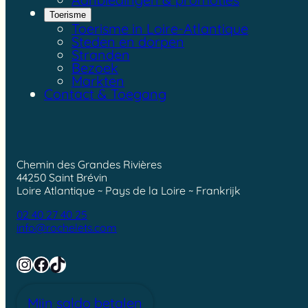
Toerisme
Toerisme in Loire-Atlantique
Steden en dorpen
Stranden
Bezoek
Markten
Contact & Toegang
Chemin des Grandes Rivières
44250 Saint Brévin
Loire Atlantique ~ Pays de la Loire ~ Frankrijk
02 40 27 40 25
info@rochelets.com
Instagram
Facebook
TikTok
Mijn saldo betalen