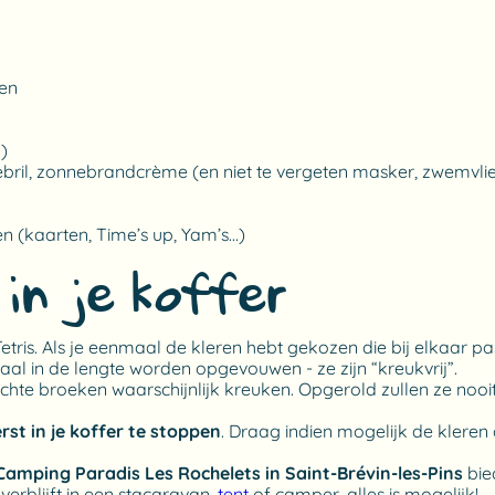
len
)
bril, zonnebrandcrème (en niet te vergeten masker, zwemvlie
en (kaarten, Time’s up, Yam’s…)
 in je koffer
tris. Als je eenmaal de kleren hebt gekozen die bij elkaar pas
aal in de lengte worden opgevouwen - ze zijn “kreukvrij”.
chte broeken waarschijnlijk kreuken. Opgerold zullen ze nooi
st in je koffer te stoppen
. Draag indien mogelijk de kleren
Camping Paradis Les Rochelets in Saint-Brévin-les-Pins
bie
u verblijft in een stacaravan,
tent
of camper, alles is mogelijk!