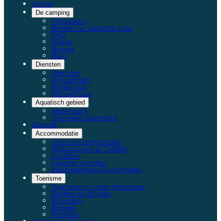
Home
De camping
Fotogalerij
Bereid uw vakantie voor
FAQ
Opinie
Nieuws
Blog
Diensten
Diensten
Amusement
Kinderclub
Fietsverhuur
Aquatisch gebied
Waterpark
Overdekt zwembad
Seaside
Accommodatie
Onze accommodatie
Stacaravans & Chalets
Locaties
Inwoner worden
Aanbiedingen & promoties
Toerisme
Toerisme in Loire-Atlantique
Steden en dorpen
Stranden
Bezoek
Markten