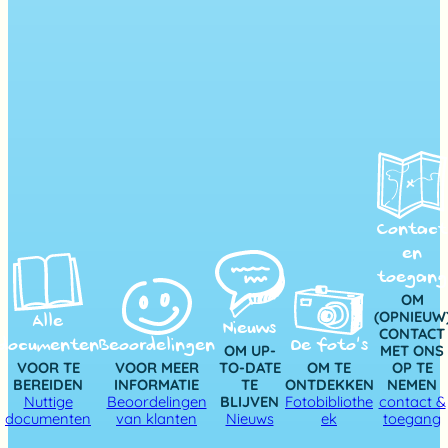
Contact
en
toegang
OM
(OPNIEUW
Alle
Nieuws
CONTACT
documenten
Beoordelingen
De foto’s
OM UP-
MET ONS
VOOR TE
VOOR MEER
TO-DATE
OM TE
OP TE
BEREIDEN
INFORMATIE
TE
ONTDEKKEN
NEMEN
Nuttige
Beoordelingen
BLIJVEN
Fotobibliothe
contact &
documenten
van klanten
Nieuws
ek
toegang