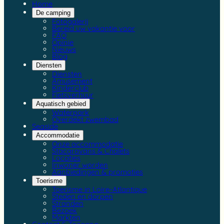
Home
De camping
Fotogalerij
Bereid uw vakantie voor
FAQ
Opinie
Nieuws
Blog
Diensten
Diensten
Amusement
Kinderclub
Fietsverhuur
Aquatisch gebied
Waterpark
Overdekt zwembad
Seaside
Accommodatie
Onze accommodatie
Stacaravans & Chalets
Locaties
Inwoner worden
Aanbiedingen & promoties
Toerisme
Toerisme in Loire-Atlantique
Steden en dorpen
Stranden
Bezoek
Markten