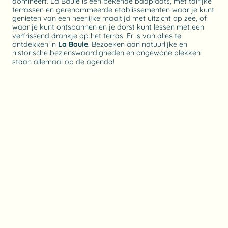
domineert. La Baule is een bekende badplaats, met talrijke
terrassen en gerenommeerde etablissementen waar je kunt
genieten van een heerlijke maaltijd met uitzicht op zee, of
waar je kunt ontspannen en je dorst kunt lessen met een
verfrissend drankje op het terras. Er is van alles te
ontdekken in
La Baule
. Bezoeken aan natuurlijke en
historische bezienswaardigheden en ongewone plekken
staan allemaal op de agenda!