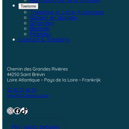
Toerisme
Toerisme in Loire-Atlantique
Steden en dorpen
Stranden
Bezoek
Markten
Contact & Toegang
Chemin des Grandes Rivières
44250 Saint Brévin
Loire Atlantique ~ Pays de la Loire ~ Frankrijk
02 40 27 40 25
info@rochelets.com
Instagram
Facebook
TikTok
Mijn saldo betalen