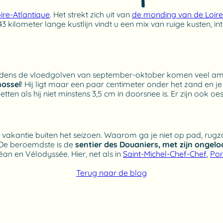
ire-Atlantique
. Het strekt zich uit van
de monding van de Loire
 kilometer lange kustlijn vindt u een mix van ruige kusten, 
ijdens de vloedgolven van september-oktober komen veel am
mossel
! Hij ligt maar een paar centimeter onder het zand en
etten als hij niet minstens 3,5 cm in doorsnee is. Er zijn ook
n vakantie buiten het seizoen. Waarom ga je niet op pad, ru
 De beroemdste is de
sentier des Douaniers, met zijn ongelo
an en Vélodyssée. Hier, net als in
Saint-Michel-Chef-Chef
,
Por
Terug naar de blog