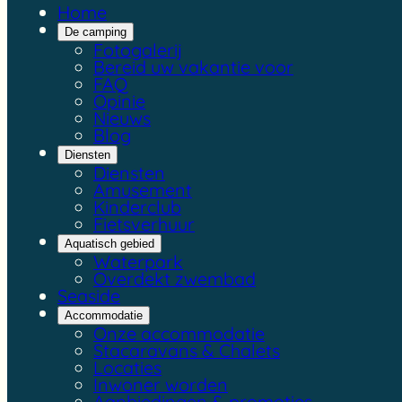
Home
De camping
Fotogalerij
Bereid uw vakantie voor
FAQ
Opinie
Nieuws
Blog
Diensten
Diensten
Amusement
Kinderclub
Fietsverhuur
Aquatisch gebied
Waterpark
Overdekt zwembad
Seaside
Accommodatie
Onze accommodatie
Stacaravans & Chalets
Locaties
Inwoner worden
Aanbiedingen & promoties