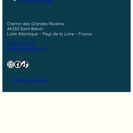
Contact & Accès
Chemin des Grandes Rivières
44250 Saint Brévin
Loire Atlantique ~ Pays de la Loire ~ France
02 40 27 40 25
info@rochelets.com
Instagram
Facebook
TikTok
Régler mon solde