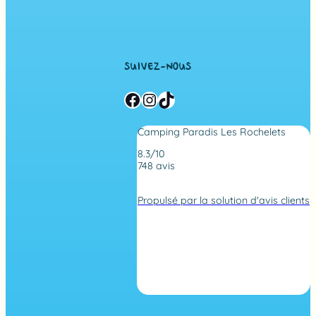
SUIVEZ-NOUS
Facebook
Instagram
TikTok
Camping Paradis Les Rochelets
8.3/10
748 avis
N
o
Propulsé par la solution d'avis clients
t
e
d
e
4
,
2
s
u