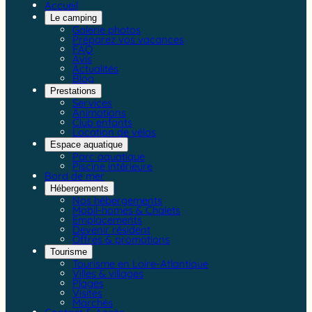
Accueil
Le camping
Galerie photos
Préparez vos vacances
FAQ
Avis
Actualités
Blog
Prestations
Services
Animations
Club enfants
Location de vélos
Espace aquatique
Parc aquatique
Piscine intérieure
Bord de mer
Hébergements
Nos hébergements
Mobil-homes & Chalets
Emplacements
Devenir résident
Offres & promotions
Tourisme
Tourisme en Loire-Atlantique
Villes & villages
Plages
Visites
Marchés