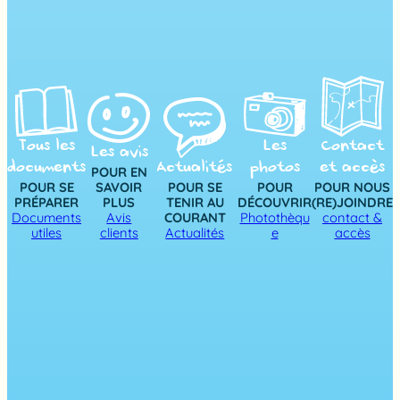
Tous les
Les
Contact
Les avis
documents
Actualités
photos
et accès
POUR EN
POUR SE
SAVOIR
POUR SE
POUR
POUR NOUS
PRÉPARER
PLUS
TENIR AU
DÉCOUVRIR
(RE)JOINDRE
Documents
Avis
COURANT
Photothèqu
contact &
utiles
clients
Actualités
e
accès