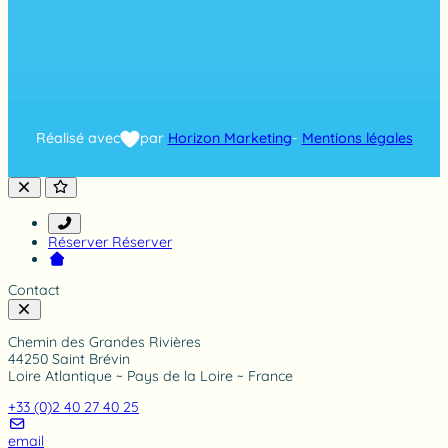
r
7
4
8
a
v
i
s
Réalisé avec
par
Horizon Marketing
-
Mentions légales
Réserver
Réserver
Contact
Chemin des Grandes Rivières
44250 Saint Brévin
Loire Atlantique ~ Pays de la Loire ~ France
+33 (0)2 40 27 40 25
email