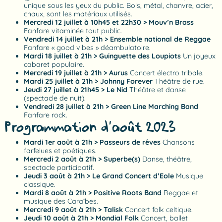
unique sous les yeux du public. Bois, métal, chanvre, acier,
chaux, sont les matériaux utilisés.
Mercredi 12 juillet à 10h45 et 22h30 > Mouv’n Brass
Fanfare vitaminée tout public.
Vendredi 14 juillet à 21h > Ensemble national de Reggae
Fanfare « good vibes » déambulatoire.
Mardi 18 juillet à 21h > Guinguette des Loupiots
Un joyeux
cabaret populaire.
Mercredi 19 juillet à 21h > Aurus
Concert électro tribale.
Mardi 25 juillet à 21h > Johnny Forever
Théâtre de rue.
Jeudi 27 juillet à 21h45 > Le Nid
Théâtre et danse
(spectacle de nuit).
Vendredi 28 juillet à 21h > Green Line Marching Band
Fanfare rock.
Programmation d’août 2023
Mardi 1er août à 21h > Passeurs de rêves
Chansons
farfelues et poétiques.
Mercredi 2 août à 21h > Superbe(s)
Danse, théâtre,
spectacle participatif.
Jeudi 3 août à 21h > Le Grand Concert d’Eole
Musique
classique.
Mardi 8 août à 21h > Positive Roots Band
Reggae et
musique des Caraïbes.
Mercredi 9 août à 21h > Talisk
Concert folk celtique.
Jeudi 10 août à 21h > Mondial Folk
Concert, ballet