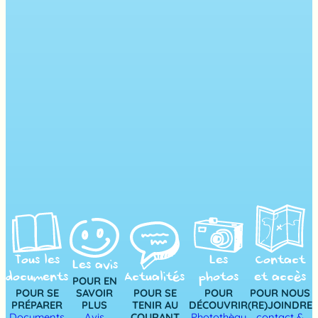
Tous les
Les
Contact
Les avis
documents
Actualités
photos
et accès
POUR EN
POUR SE
SAVOIR
POUR SE
POUR
POUR NOUS
PRÉPARER
PLUS
TENIR AU
DÉCOUVRIR
(RE)JOINDRE
Documents
Avis
COURANT
Photothèqu
contact &