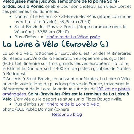
Vélodyssée mène jusqu’au sémaphore de la pointe Saint-
Gildas, puis à Pornic
, célèbre pour son château, son vieux port et
ses pêcheries traditionnelles.
Nantes / Le Pellerin <-> St-Brevin-les-Pins (étape commune
avec La Loire à vélo) : 38,79 km (2h30)
Saint-Brevin-les-Pins <-> Pornic (étape commune avec la
Vélocéan) : 39,88 km (2h40)
Plus d’infos sur l’
itinéraire de La Vélodyssée
La Loire à Vélo (Eurovélo 6)
La Loire à Vélo, rattachée à l’Eurovélo 6, est l’un des 14 itinéraires
du réseau EuroVelo de la Fédération européenne des cyclistes
(ECF). Cet itinéraire suit trois grands fleuves européens : la Loire,
le Rhin et le Danube, soit 2 400 km de pistes cyclables de Nantes
à Budapest.
D’Ancenis à Saint-Brevin, en passant par Nantes, La Loire à Vélo
ouvre la voie le long du plus long fleuve de France, traversant le
département de la Loire-Atlantique sur près de
100 km de pistes
aménagées
.
Saint-Brevin-les-Pins est le terminus de La Loire à
Vélo
. L’arrivée ou le départ se situe sur la Place Bougainville.
Plus d’infos sur l’
itinéraire de la Loire à Vélo
photo/CC0 Public Domain/pxhere
Retour au blog