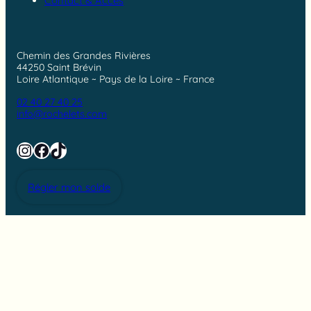
Contact & Accès
Chemin des Grandes Rivières
44250 Saint Brévin
Loire Atlantique ~ Pays de la Loire ~ France
02 40 27 40 25
info@rochelets.com
Instagram
Facebook
TikTok
Régler mon solde