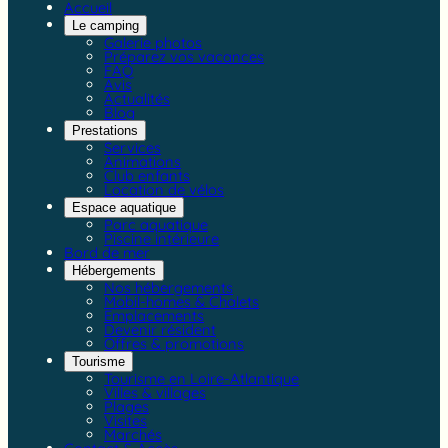
Accueil
Le camping
Galerie photos
Préparez vos vacances
FAQ
Avis
Actualités
Blog
Prestations
Services
Animations
Club enfants
Location de vélos
Espace aquatique
Parc aquatique
Piscine intérieure
Bord de mer
Hébergements
Nos hébergements
Mobil-homes & Chalets
Emplacements
Devenir résident
Offres & promotions
Tourisme
Tourisme en Loire-Atlantique
Villes & villages
Plages
Visites
Marchés