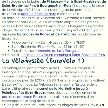
de l’estuaire de la Loire :
de Piriac-sur-Mer à Saint-Nazaire et de
Saint-Brevin-les-Pins à Bourgneuf-en-Retz
(inclus dans le tracé
de la Vélodyssée). L’été, une navette gratuite permet de
traverser le
pont de Saint-Nazaire
avec son vélo.
Au nord de l’estuaire, la Vélocéan relie Guérande à Saint-Nazaire
en passant par La Baule. La véloroute emprunte des petites
routes à l’intérieur des terres. Au sud, vous longerez les grandes
plages de Saint-Brevin-les-Pins, près du serpent d’Océan, pour
rejoindre les
criques de
Pornic
et de Préfailles
, puis la baie de
Bourgneuf.
Piriac-sur-Mer <-> Saint-Nazaire : 35 km (1h50)
Saint-Brevin-les-Pins <-> Pornic : 39 km (2h40)
Plus d’infos sur l’
itinéraire de La Vélodyssée
À lire aussi :
Location de vélo en camping à Saint-Brevin-les-Pins
La Vélodyssée (EuroVelo 1)
La Vélodyssée, partie française de l’EuroVelo 1, traverse la
Bretagne et longe l’Atlantique jusqu’à Hendaye sur la Côte
basque. C’est la plus longue véloroute de France avec un
parcours de plus de 1200 km à 80 % en site propre (sans voiture).
En Loire-Atlantique, La Vélodyssée rencontre l’Estuaire de la
Loire. L’itinéraire suit
le canal de la Martinière jusqu’à
Paimboeuf et Saint-Brevin
. Vous découvrirez également
le
parcours artistique Estuaire
, une collection d’oeuvres d’art
contemporain le long de la Loire.
Le long de la côte de Jade, après les plages de Saint-Brevin,
La