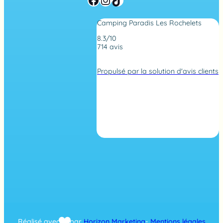
Camping Paradis Les Rochelets
8.3/10
714 avis
N
o
Propulsé par la solution d'avis clients
t
e
d
e
4
,
2
s
u
r
7
1
4
a
v
i
s
Réalisé avec
par
Horizon Marketing
-
Mentions légales