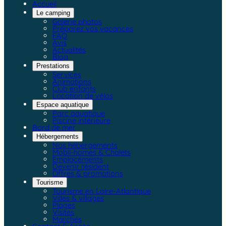
Accueil
Le camping
Galerie photos
Préparez vos vacances
FAQ
Avis
Actualités
Blog
Prestations
Services
Animations
Club enfants
Location de vélos
Espace aquatique
Parc aquatique
Piscine intérieure
Bord de mer
Hébergements
Nos hébergements
Mobil-homes & Chalets
Emplacements
Devenir résident
Offres & promotions
Tourisme
Tourisme en Loire-Atlantique
Villes & villages
Plages
Visites
Marchés