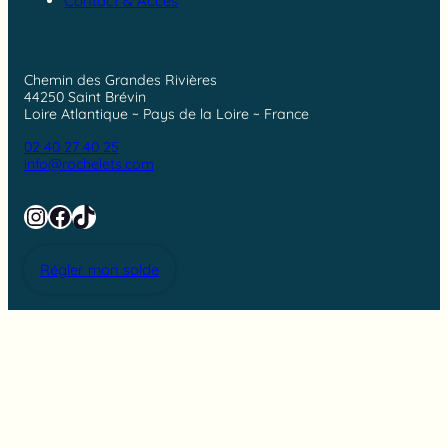
Contact & Accès
Chemin des Grandes Rivières
44250 Saint Brévin
Loire Atlantique ~ Pays de la Loire ~ France
02 40 27 40 25
info@rochelets.com
Instagram
Facebook
TikTok
Régler mon solde