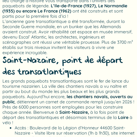
lieu chargé d’histoire vous transporte dans l’univers des
paquebots de légende.
L’Ile-de-France (1927), Le Normandie
(1935) ou encore Le France (1962)
ont été construits et sont
partis pour la première fois d’ici !
L’ancienne gare transatlantique a été transformée, durant la
Seconde Guerre mondiale, en un bunker que les Allemands
avaient construit. Avoir réhabilité cet espace en musée immersif,
devenu Escal’ Atlantic, les architectes, ingénieurs et
scénographes ont réussi une véritable prouesse. Plus de 3700 m²
établis sur trois niveaux invitent les visiteurs à vivre une
expérience incroyable.
Saint-Nazaire, point de départ
des transatlantiques
Les grands paquebots transatlantiques sont le fer de lance du
tourisme nazairien. La ville des chantiers navals a vu naître et
partir au bout du monde les plus beaux et les plus grands
paquebots. Aujourd’hui encore,
les chantiers navals, ouverts au
public
, détiennent un carnet de commande rempli jusqu’en 2026 !
Près de 6000 personnes sont employées pour les construire
chaque année. Bienvenue à
Saint-Nazaire,
à la fois point de
départ des transatlantiques et désormais terminus de la
Loire
à
vélo !
Accès : Boulevard de la Légion d’Honneur 44600 Saint-
Nazaire - Visite libre sur réservation (1h à 1h30), site internet