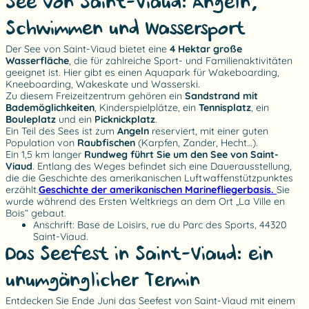
See von Saint-Viaud: Angeln,
Schwimmen und Wassersport
Der See von Saint-Viaud bietet eine
4 Hektar große
Wasserfläche
, die für zahlreiche Sport- und Familienaktivitäten
geeignet ist. Hier gibt es einen Aquapark für Wakeboarding,
Kneeboarding, Wakeskate und Wasserski.
Zu diesem Freizeitzentrum gehören ein
Sandstrand mit
Bademöglichkeiten
, Kinderspielplätze, ein
Tennisplatz
, ein
Bouleplatz
und ein
Picknickplatz
.
Ein Teil des Sees ist zum
Angeln
reserviert, mit einer guten
Population von
Raubfischen
(Karpfen, Zander, Hecht…).
Ein 1,5 km langer
Rundweg führt Sie um den See von Saint-
Viaud
. Entlang des Weges befindet sich eine Dauerausstellung,
die die Geschichte des amerikanischen Luftwaffenstützpunktes
erzählt.
Geschichte der amerikanischen Marinefliegerbasis.
Sie
wurde während des Ersten Weltkriegs an dem Ort „La Ville en
Bois“ gebaut.
Anschrift: Base de Loisirs, rue du Parc des Sports, 44320
Saint-Viaud.
Das Seefest in Saint-Viaud: ein
unumgänglicher Termin
Entdecken Sie Ende Juni das Seefest von Saint-Viaud mit einem