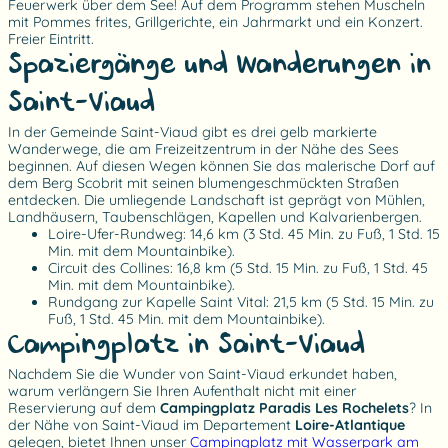
Feuerwerk über dem See! Auf dem Programm stehen Muscheln
mit Pommes frites, Grillgerichte, ein Jahrmarkt und ein Konzert.
Freier Eintritt.
Spaziergänge und Wanderungen in
Saint-Viaud
In der Gemeinde Saint-Viaud gibt es drei gelb markierte
Wanderwege, die am Freizeitzentrum in der Nähe des Sees
beginnen. Auf diesen Wegen können Sie das malerische Dorf auf
dem Berg Scobrit mit seinen blumengeschmückten Straßen
entdecken. Die umliegende Landschaft ist geprägt von Mühlen,
Landhäusern, Taubenschlägen, Kapellen und Kalvarienbergen.
Loire-Ufer-Rundweg: 14,6 km (3 Std. 45 Min. zu Fuß, 1 Std. 15
Min. mit dem Mountainbike).
Circuit des Collines: 16,8 km (5 Std. 15 Min. zu Fuß, 1 Std. 45
Min. mit dem Mountainbike).
Rundgang zur Kapelle Saint Vital: 21,5 km (5 Std. 15 Min. zu
Fuß, 1 Std. 45 Min. mit dem Mountainbike).
Campingplatz in Saint-Viaud
Nachdem Sie die Wunder von Saint-Viaud erkundet haben,
warum verlängern Sie Ihren Aufenthalt nicht mit einer
Reservierung auf dem
Campingplatz Paradis Les Rochelets
? In
der Nähe von Saint-Viaud im Departement
Loire-Atlantique
gelegen, bietet Ihnen unser
Campingplatz mit Wasserpark am