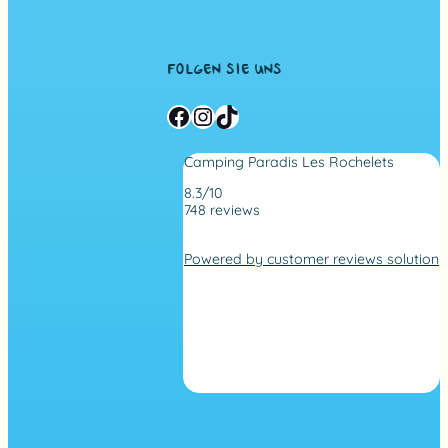
FOLGEN SIE UNS
Facebook
Instagram
TikTok
Camping Paradis Les Rochelets
8.3/10
748 reviews
4
,
Powered by customer reviews solution
2
r
a
t
i
n
g
b
a
s
e