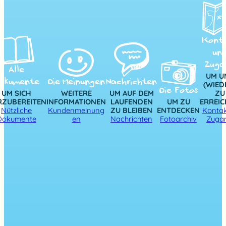
Kont
un
Zuga
Alle
UM U
okumente
Die Meinungen
Nachrichten
(WIED
Die Fotos
UM SICH
WEITERE
UM AUF DEM
ZU
RZUBEREITEN
INFORMATIONEN
LAUFENDEN
UM ZU
ERREI
Nützliche
Kundenmeinung
ZU BLEIBEN
ENTDECKEN
Kontak
Dokumente
en
Nachrichten
Fotoarchiv
Zuga