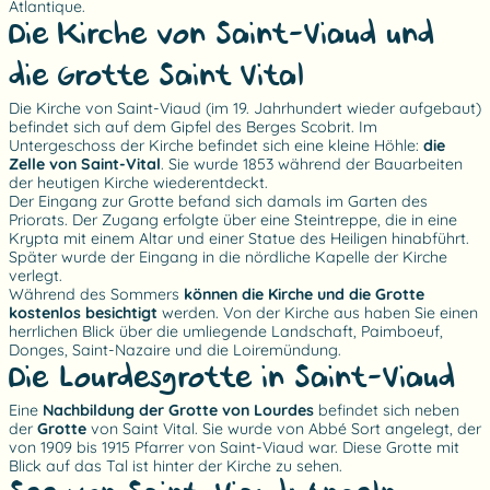
Atlantique.
Die Kirche von Saint-Viaud und
die Grotte Saint Vital
Die Kirche von Saint-Viaud (im 19. Jahrhundert wieder aufgebaut)
befindet sich auf dem Gipfel des Berges Scobrit. Im
Untergeschoss der Kirche befindet sich eine kleine Höhle:
die
Zelle von Saint-Vital
. Sie wurde 1853 während der Bauarbeiten
der heutigen Kirche wiederentdeckt.
Der Eingang zur Grotte befand sich damals im Garten des
Priorats. Der Zugang erfolgte über eine Steintreppe, die in eine
Krypta mit einem Altar und einer Statue des Heiligen hinabführt.
Später wurde der Eingang in die nördliche Kapelle der Kirche
verlegt.
Während des Sommers
können die Kirche und die Grotte
kostenlos besichtigt
werden. Von der Kirche aus haben Sie einen
herrlichen Blick über die umliegende Landschaft, Paimboeuf,
Donges, Saint-Nazaire und die Loiremündung.
Die Lourdesgrotte in Saint-Viaud
Eine
Nachbildung der Grotte von Lourdes
befindet sich neben
der
Grotte
von Saint Vital. Sie wurde von Abbé Sort angelegt, der
von 1909 bis 1915 Pfarrer von Saint-Viaud war. Diese Grotte mit
Blick auf das Tal ist hinter der Kirche zu sehen.