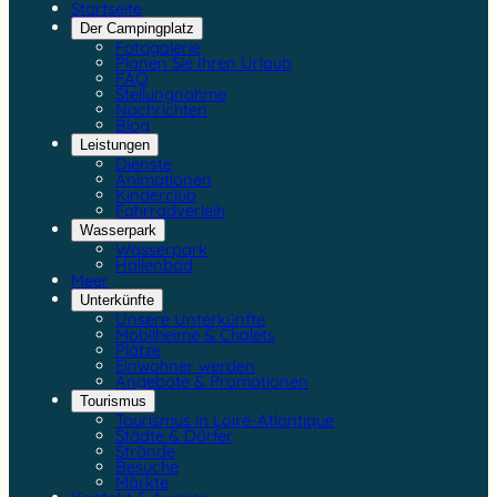
Startseite
Der Campingplatz
Fotogalerie
Planen Sie Ihren Urlaub
FAQ
Stellungnahme
Nachrichten
Blog
Leistungen
Dienste
Animationen
Kinderclub
Fahrradverleih
Wasserpark
Wasserpark
Hallenbad
Meer
Unterkünfte
Unsere Unterkünfte
Mobilheime & Chalets
Plätze
Einwohner werden
Angebote & Promotionen
Tourismus
Tourismus in Loire-Atlantique
Städte & Dörfer
Strände
Besuche
Märkte