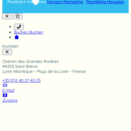
Realisiert mit
von
Horizon Marketing
-
Rechtliche Hinweise
r
a
t
i
n
g
Buchen
Buchen
Kontakt
Chemin des Grandes Rivières
44250 Saint Brévin
Loire Atlantique ~ Pays de la Loire ~ France
+33 (0)2 40 27 40 25
E-Mail
Zugang