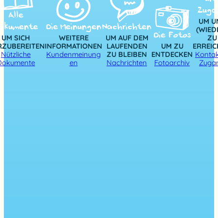
Zuga
Alle
UM U
okumente
Die Meinungen
Nachrichten
(WIED
Die Fotos
UM SICH
WEITERE
UM AUF DEM
ZU
RZUBEREITEN
INFORMATIONEN
LAUFENDEN
UM ZU
ERREI
Nützliche
Kundenmeinung
ZU BLEIBEN
ENTDECKEN
Kontak
Dokumente
en
Nachrichten
Fotoarchiv
Zuga