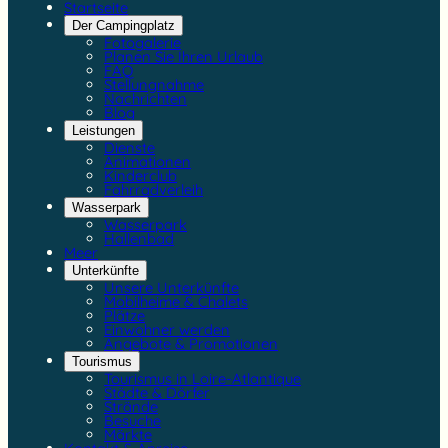
Startseite
Der Campingplatz
Fotogalerie
Planen Sie Ihren Urlaub
FAQ
Stellungnahme
Nachrichten
Blog
Leistungen
Dienste
Animationen
Kinderclub
Fahrradverleih
Wasserpark
Wasserpark
Hallenbad
Meer
Unterkünfte
Unsere Unterkünfte
Mobilheime & Chalets
Plätze
Einwohner werden
Angebote & Promotionen
Tourismus
Tourismus in Loire-Atlantique
Städte & Dörfer
Strände
Besuche
Märkte