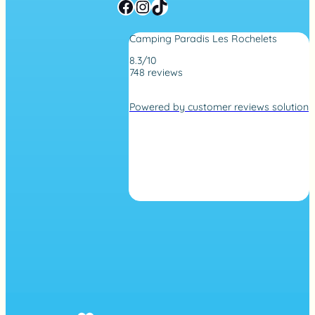
Facebook
Instagram
TikTok
Camping Paradis Les Rochelets
8.3/10
748 reviews
4
,
Powered by customer reviews solution
2
r
a
t
i
n
g
b
a
s
e
d
o
n
7
4
8