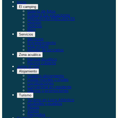
Inicio
El camping
Galería de fotos
Prepara tus vacaciones
PREGUNTAS FRECUENTES
Opinión
Noticias
Blog
Servicios
Servicios
Entretenimiento
Club infantil
Alquiler de bicicletas
Zona acuática
Parque acuático
Piscina cubierta
Junto al mar
Alojamiento
Nuestro alojamiento
Casas móviles y chalés
Localizaciones
Convertirse en residente
Ofertas y promociones
Turismo
Turismo en Loira Atlántico
Ciudades y pueblos
Playas
Visitas
Mercados