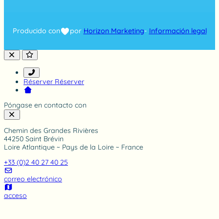
7
1
4
Producido con
por
Horizon Marketing
-
Información legal
r
a
t
i
n
g
Réserver
Réserver
Póngase en contacto con
Chemin des Grandes Rivières
44250 Saint Brévin
Loire Atlantique ~ Pays de la Loire ~ France
+33 (0)2 40 27 40 25
correo electrónico
acceso