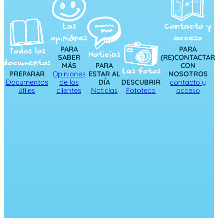
Las
Contacto y
opiniónes
acceso
PARA
PARA
Todos los
Noticias
SABER
(RE)CONTACTAR
documentos
MÁS
PARA
CON
Las fotos
PREPARAR
Opiniones
ESTAR AL
NOSOTROS
Documentos
de los
DÍA
DESCUBRIR
contacto y
útiles
clientes
Noticias
Fototeca
acceso