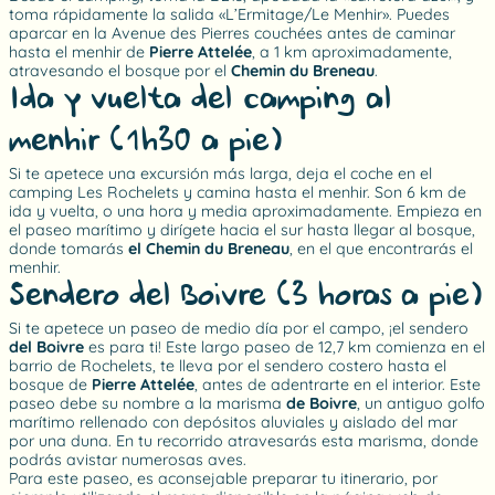
toma rápidamente la salida «L’Ermitage/Le Menhir». Puedes
aparcar en la Avenue des Pierres couchées antes de caminar
hasta el menhir de
Pierre Attelée
, a 1 km aproximadamente,
atravesando el bosque por el
Chemin du Breneau
.
Ida y vuelta del camping al
menhir (1h30 a pie)
Si te apetece una excursión más larga, deja el coche en el
camping Les Rochelets y camina hasta el menhir. Son 6 km de
ida y vuelta, o una hora y media aproximadamente. Empieza en
el paseo marítimo y dirígete hacia el sur hasta llegar al bosque,
donde tomarás
el Chemin du Breneau
, en el que encontrarás el
menhir.
Sendero del Boivre (3 horas a pie)
Si te apetece un paseo de medio día por el campo, ¡el sendero
del Boivre
es para ti! Este largo paseo de 12,7 km comienza en el
barrio de Rochelets, te lleva por el sendero costero hasta el
bosque de
Pierre Attelée
, antes de adentrarte en el interior. Este
paseo debe su nombre a la marisma
de Boivre
, un antiguo golfo
marítimo rellenado con depósitos aluviales y aislado del mar
por una duna. En tu recorrido atravesarás esta marisma, donde
podrás avistar numerosas aves.
Para este paseo, es aconsejable preparar tu itinerario, por