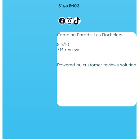
SÍGUENOS
Facebook
Instagram
TikTok
Camping Paradis Les Rochelets
8.3/10
714 reviews
4
,
Powered by customer reviews solution
2
r
a
t
i
n
g
b
a
s
e
d
o
n