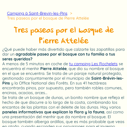
Camping à Saint-Brevin-les-Pins
Tres paseos por el bosque de Pierre Attelée
Tres paseos por el bosque de
Pierre Attelée
¿Qué puede haber más divertido que calzarte las zapatillas para
dar un
agradable paseo por el bosque con tu familia o tus
seres queridos?
A menos de 5 minutos en coche de
tu camping Les Rochelets
se
encuentra el menhir
Pierre Attelée
, que dio su nombre al bosque
en el que se encuentra. Se trata de un paraje natural protegido,
gestionado conjuntamente por el municipio de
Saint-Brévin-les-
Pins
y la Office National des Forêts. En sus 41 hectáreas
encontrarás pinos, por supuesto, pero también robles comunes,
encinas, acacias, arces…
Se trata de un bosque de dunas, un bonito nombre que refleja el
hecho de que discurre a lo largo de la costa, combinando los
encantos de las plantas con el deleite de las dunas. Hay varios
paneles informativos que explican la flora y la fauna
, así como
una presentación del menhir que da nombre al bosque. El
bosque también alberga ardillas, que es más probable que veas
en otoño, cuando esconden sus provisiones para el invierno.