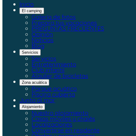
Inicio
El camping
Galería de fotos
Prepara tus vacaciones
PREGUNTAS FRECUENTES
Opinión
Noticias
Blog
Servicios
Servicios
Entretenimiento
Club infantil
Alquiler de bicicletas
Zona acuática
Parque acuático
Piscina cubierta
Junto al mar
Alojamiento
Nuestro alojamiento
Casas móviles y chalés
Localizaciones
Convertirse en residente
Ofertas y promociones