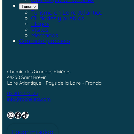
Turismo
Turismo en Loira Atlántico
Ciudades y pueblos
Playas
Visitas
Mercados
Contacto y acceso
Chemin des Grandes Rivières
44250 Saint Brévin
Loire Atlantique ~ Pays de la Loire ~ Francia
02 40 27 40 25
info@rochelets.com
Instagram
Facebook
TikTok
Pagar mi saldo