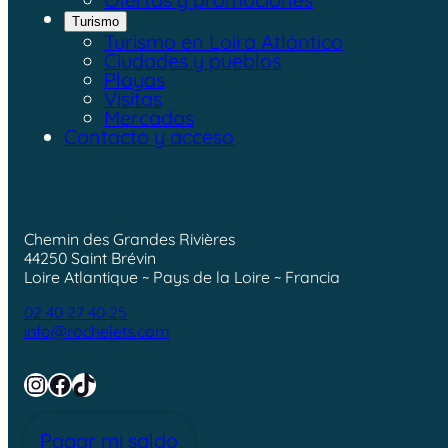
Turismo
Turismo en Loira Atlántico
Ciudades y pueblos
Playas
Visitas
Mercados
Contacto y acceso
Chemin des Grandes Rivières
44250 Saint Brévin
Loire Atlantique ~ Pays de la Loire ~ Francia
02 40 27 40 25
info@rochelets.com
Instagram
Facebook
TikTok
Pagar mi saldo