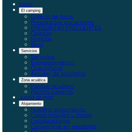
Inicio
El camping
Galería de fotos
Prepara tus vacaciones
PREGUNTAS FRECUENTES
Opinión
Noticias
Blog
Servicios
Servicios
Entretenimiento
Club infantil
Alquiler de bicicletas
Zona acuática
Parque acuático
Piscina cubierta
Junto al mar
Alojamiento
Nuestro alojamiento
Casas móviles y chalés
Localizaciones
Convertirse en residente
Ofertas y promociones