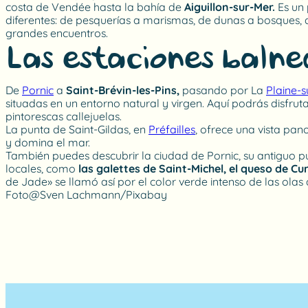
costa de Vendée hasta la bahía de
Aiguillon-sur-Mer.
Es un 
diferentes: de pesquerías a marismas, de dunas a bosques, d
grandes encuentros.
Las estaciones balne
De
Pornic
a
Saint-Brévin-les-Pins,
pasando por La
Plaine-
situadas en un entorno natural y virgen. Aquí podrás disfruta
pintorescas callejuelas.
La punta de Saint-Gildas, en
Préfailles
, ofrece una vista pan
y domina el mar.
También puedes descubrir la ciudad de Pornic, su antiguo p
locales, como
las galettes de Saint-Michel, el queso de C
de Jade» se llamó así por el color verde intenso de las olas 
Foto@Sven Lachmann/Pixabay