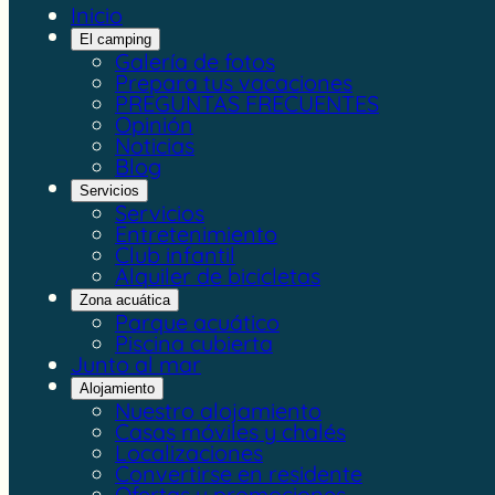
Inicio
El camping
Galería de fotos
Prepara tus vacaciones
PREGUNTAS FRECUENTES
Opinión
Noticias
Blog
Servicios
Servicios
Entretenimiento
Club infantil
Alquiler de bicicletas
Zona acuática
Parque acuático
Piscina cubierta
Junto al mar
Alojamiento
Nuestro alojamiento
Casas móviles y chalés
Localizaciones
Convertirse en residente
Ofertas y promociones