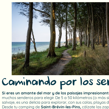
Caminando por los se
Si eres un amante del mar y de los paisajes impresionan
muchos senderos para elegir. De 5 a 50 kilómetros (o más si lo
salvaje, es una delicia para explorar, con sus calas, playas
Desde tu camping de
Saint-Brévin-les-Pins,
cálzate las zap