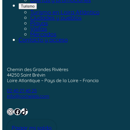
Turismo
Turismo en Loira Atlántico
Ciudades y pueblos
Playas
Visitas
Mercados
Contacto y acceso
Chemin des Grandes Rivières
44250 Saint Brévin
Loire Atlantique ~ Pays de la Loire ~ Francia
02 40 27 40 25
info@rochelets.com
Instagram
Facebook
TikTok
Pagar mi saldo