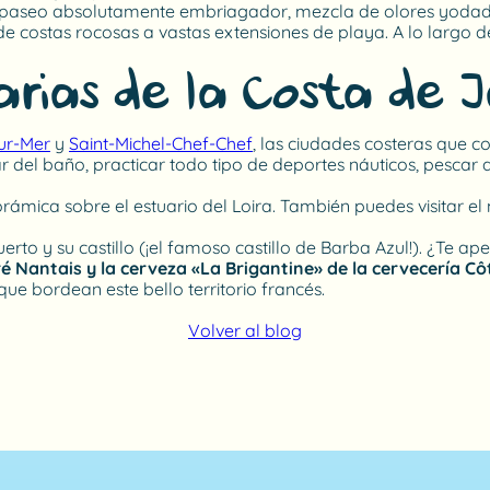
paseo absolutamente embriagador, mezcla de olores yodado
e costas rocosas a vastas extensiones de playa. A lo largo de
arias de la Costa de 
sur-Mer
y
Saint-Michel-Chef-Chef
, las ciudades costeras que 
r del baño, practicar todo tipo de deportes náuticos, pescar a 
orámica sobre el estuario del Loira. También puedes visitar e
uerto y su castillo (¡el famoso castillo de Barba Azul!). ¿T
uré Nantais y la cerveza «La Brigantine» de la cervecería C
que bordean este bello territorio francés.
Volver al blog