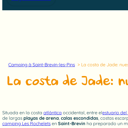
Camping à Saint-Brevin-les-Pins
La costa de Jade: nues
La costa de Jade: nu
Situada en la costa
atlántica
occidental, entre el
estuario del
de largas
playas de arena
,
calas escondidas
, costas esca
camping Les Rochelets
en
Saint-Brevin
ha preparado un me