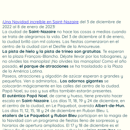
¡
Una Navidad increíble en Saint-Nazaire
del 3 de diciembre de
2022 al 8 de enero de 2023!
La ciudad de
Saint-Nazaire
no hace las cosas a medias cuando
se trata de alegrarnos la vida. Del 3 de diciembre al 8 de enero,
la ciudad brilló con mil colores. Las fiestas comenzaron en el
centro de la ciudad con el Desfile de la Amoureuse.
La pista de hielo y la pista de trineo son gratuitas
. Te esperan
en la plaza François-Blancho. Déjate llevar por los toboganes, ¡y
no olvides las manoplas! ¡No olvides las manoplas! Como el año
pasado,
el parque de atracciones
se ha trasladado a la Plaza
de la América Latina.
Paseos, atracciones y algodón de azúcar esperan a grandes y
pequeños. Ven a admirarlos…
Los adornos gigantes
se
colocarán mágicamente en las calles del centro de la ciudad.
Papá Noel, su oso y sus elfos también estarán presentes.
El auténtico Papá Noel
, de carne y hueso, tiene previsto hacer
escala en
Saint-Nazaire
. Los días 11, 18, 19 y 24 de diciembre, en
el centro de la ciudad, en Le Paquebot, avenida
Albert-de-Mun.
Los días 11, 12, 15, 18 y 24 de diciembre en Ruban Bleu. L
etailers de Le Paquebot y Ruban Bleu
participan en la magia de
la Navidad con un programa de fiestas lleno de sorpresas y
horarios de apertura ampliados. El 17 y 18 de diciembre es el