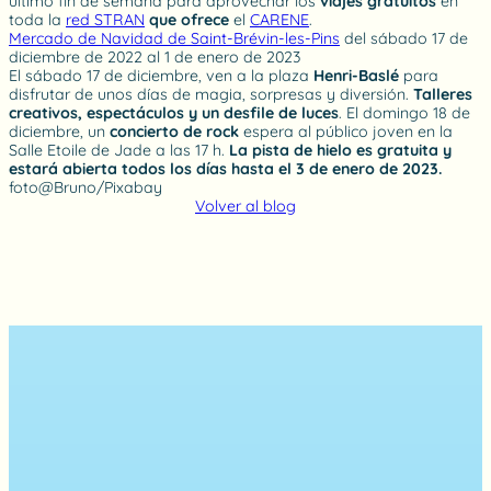
último fin de semana para aprovechar los
viajes gratuitos
en
toda la
red STRAN
que ofrece
el
CARENE
.
Mercado de Navidad de Saint-Brévin-les-Pins
del sábado 17 de
diciembre de 2022 al 1 de enero de 2023
El sábado 17 de diciembre, ven a la plaza
Henri-Baslé
para
disfrutar de unos días de magia, sorpresas y diversión.
Talleres
creativos, espectáculos y un desfile de luces
. El domingo 18 de
diciembre, un
concierto de rock
espera al público joven en la
Salle Etoile de Jade a las 17 h.
La pista de hielo es gratuita y
estará abierta todos los días hasta el 3 de enero de 2023.
foto@Bruno/Pixabay
Volver al blog