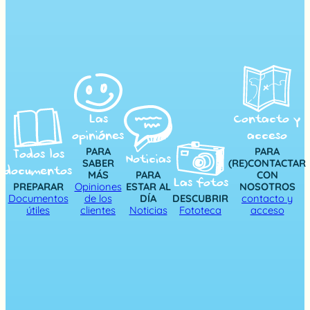
Las
Contacto y
opiniónes
acceso
PARA
PARA
Todos los
Noticias
SABER
(RE)CONTACTAR
documentos
MÁS
PARA
CON
Las fotos
PREPARAR
Opiniones
ESTAR AL
NOSOTROS
Documentos
de los
DÍA
DESCUBRIR
contacto y
útiles
clientes
Noticias
Fototeca
acceso