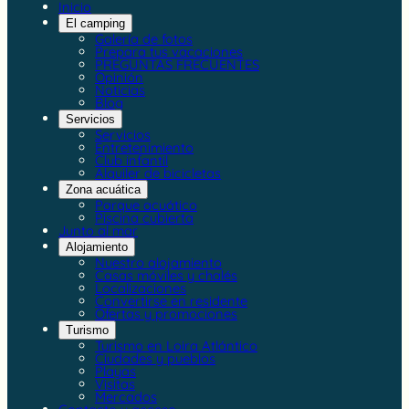
Inicio
El camping
Galería de fotos
Prepara tus vacaciones
PREGUNTAS FRECUENTES
Opinión
Noticias
Blog
Servicios
Servicios
Entretenimiento
Club infantil
Alquiler de bicicletas
Zona acuática
Parque acuático
Piscina cubierta
Junto al mar
Alojamiento
Nuestro alojamiento
Casas móviles y chalés
Localizaciones
Convertirse en residente
Ofertas y promociones
Turismo
Turismo en Loira Atlántico
Ciudades y pueblos
Playas
Visitas
Mercados