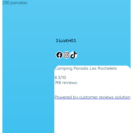
230 parcelas
SÍGUENOS
Facebook
Instagram
TikTok
Camping Paradis Les Rochelets
8.3/10
748 reviews
4
,
Powered by customer reviews solution
2
r
a
t
i
n
g