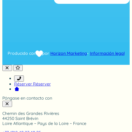
b
a
s
e
d
o
n
7
4
8
Producido con
por
Horizon Marketing
-
Información legal
r
a
t
i
n
g
Réserver
Réserver
Póngase en contacto con
Chemin des Grandes Rivières
44250 Saint Brévin
Loire Atlantique ~ Pays de la Loire ~ France