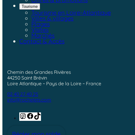
Tourisme
Tourisme en Loire-Atlantique
Villes & villages
Plages
Visites
Marchés
Contact & Accès
Chemin des Grandes Rivières
44250 Saint Brévin
Loire Atlantique ~ Pays de la Loire ~ France
02 40 27 40 25
info@rochelets.com
Instagram
Facebook
TikTok
Régler mon solde