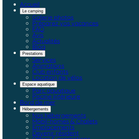
Accueil
Le camping
Galerie photos
Préparez vos vacances
FAQ
Avis
Actualités
Blog
Prestations
Services
Animations
Club enfants
Location de vélos
Espace aquatique
Parc aquatique
Piscine intérieure
Bord de mer
Hébergements
Nos hébergements
Mobil-homes & Chalets
Emplacements
Devenir résident
Offres & promotions